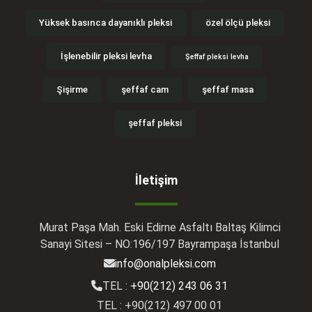
Yüksek basınca dayanıklı pleksi
özel ölçü pleksi
İşlenebilir pleksi levha
Şeffaf pleksi levha
Şişirme
şeffaf cam
şeffaf masa
şeffaf pleksi
İletişim
Murat Paşa Mah. Eski Edirne Asfaltı Baltaş Kilimci
Sanayi Sitesi – NO:196/197 Bayrampaşa İstanbul
info@onalpleksi.com
TEL :
+90(212) 243 06 31
TEL : +90(212) 497 00 01