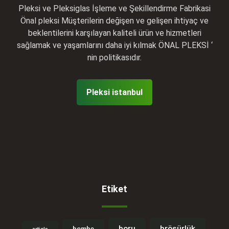
Pleksi ve Pleksiglas İşleme ve Şekillendirme Fabrikasi
Önal pleksi Müşterilerin değişen ve gelişen ihtiyaç ve
beklentilerini karşılayan kaliteli ürün ve hizmetleri
sağlamak ve yaşamlarını daha iyi kılmak ÖNAL PLEKSİ ‘
nin politikasıdır.
Pleksi istanbul
Etiket
boru
bröşürlük
bombe