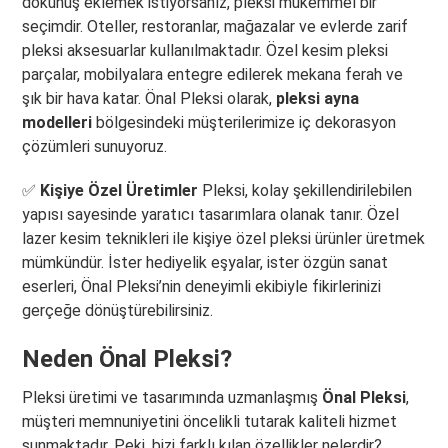
dokunuş eklemek istiyorsanız, pleksi mükemmel bir
seçimdir. Oteller, restoranlar, mağazalar ve evlerde zarif
pleksi aksesuarlar kullanılmaktadır. Özel kesim pleksi
parçalar, mobilyalara entegre edilerek mekana ferah ve
şık bir hava katar. Önal Pleksi olarak,
pleksi ayna
modelleri
bölgesindeki müşterilerimize iç dekorasyon
çözümleri sunuyoruz.
✅
Kişiye Özel Üretimler
Pleksi, kolay şekillendirilebilen
yapısı sayesinde yaratıcı tasarımlara olanak tanır. Özel
lazer kesim teknikleri ile kişiye özel pleksi ürünler üretmek
mümkündür. İster hediyelik eşyalar, ister özgün sanat
eserleri, Önal Pleksi’nin deneyimli ekibiyle fikirlerinizi
gerçeğe dönüştürebilirsiniz.
Neden Önal Pleksi?
Pleksi üretimi ve tasarımında uzmanlaşmış
Önal Pleksi
,
müşteri memnuniyetini öncelikli tutarak kaliteli hizmet
sunmaktadır. Peki, bizi farklı kılan özellikler nelerdir?