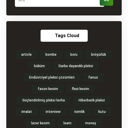
Tags Cloud
article
bombe
boru
bröşürlük
büküm
Darbe dayanıklı pleksi
Endüstriyel pleksi çözümleri
fanus
fason kesim
flexi kesim
Güçlendirilmiş pleksi levha
Hiberbarik pleksi
imalat
interview
isimlik
kutu
lazer kesim
learn
money