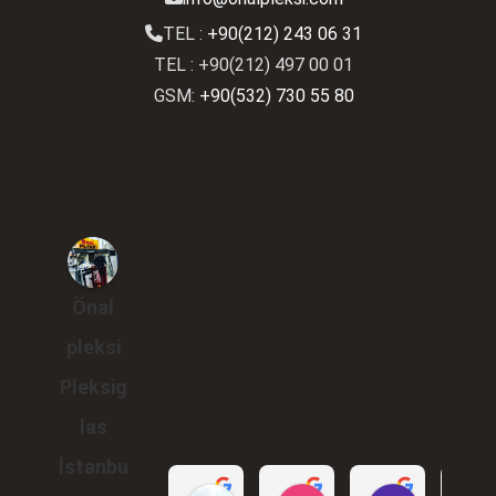
TEL :
+90(212) 243 06 31
TEL : +90(212) 497 00 01
GSM:
+90(532) 730 55 80
Önal
pleksi
Pleksig
las
İstanbu