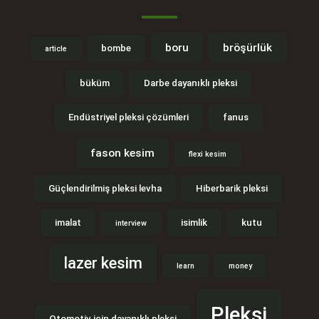
boru
bröşürlük
bombe
article
büküm
Darbe dayanıklı pleksi
Endüstriyel pleksi çözümleri
fanus
fason kesim
flexi kesim
Güçlendirilmiş pleksi levha
Hiberbarik pleksi
imalat
isimlik
kutu
interview
lazer kesim
learn
money
Pleksi
Otomotiv için dayanıklı pleksi