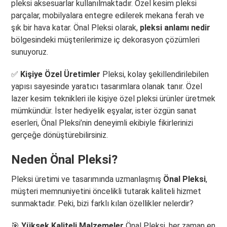
pleksi aksesuarlar kullanılmaktadır. Özel kesim pleksi
parçalar, mobilyalara entegre edilerek mekana ferah ve
şık bir hava katar. Önal Pleksi olarak,
pleksi anlamı nedir
bölgesindeki müşterilerimize iç dekorasyon çözümleri
sunuyoruz.
✅
Kişiye Özel Üretimler
Pleksi, kolay şekillendirilebilen
yapısı sayesinde yaratıcı tasarımlara olanak tanır. Özel
lazer kesim teknikleri ile kişiye özel pleksi ürünler üretmek
mümkündür. İster hediyelik eşyalar, ister özgün sanat
eserleri, Önal Pleksi’nin deneyimli ekibiyle fikirlerinizi
gerçeğe dönüştürebilirsiniz.
Neden Önal Pleksi?
Pleksi üretimi ve tasarımında uzmanlaşmış
Önal Pleksi
,
müşteri memnuniyetini öncelikli tutarak kaliteli hizmet
sunmaktadır. Peki, bizi farklı kılan özellikler nelerdir?
🎯
Yüksek Kaliteli Malzemeler
Önal Pleksi, her zaman en