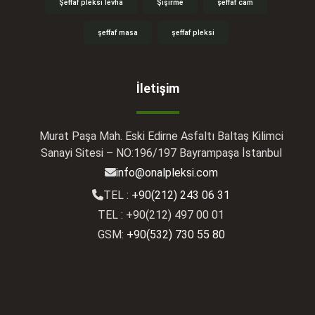
Şeffaf pleksi levha
Şişirme
şeffaf cam
şeffaf masa
şeffaf pleksi
İletişim
Murat Paşa Mah. Eski Edirne Asfaltı Baltaş Kilimci
Sanayi Sitesi – NO:196/197 Bayrampaşa İstanbul
info@onalpleksi.com
TEL :
+90(212) 243 06 31
TEL : +90(212) 497 00 01
GSM:
+90(532) 730 55 80