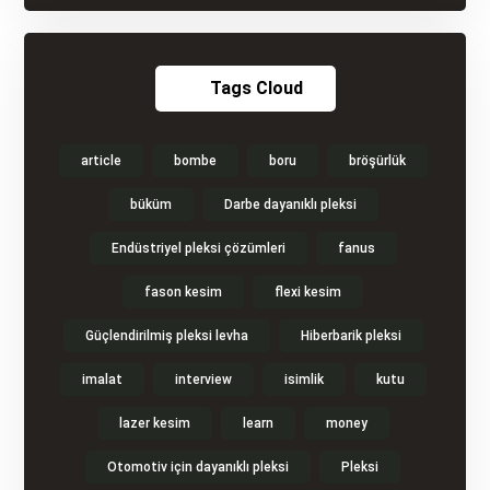
Tags Cloud
article
bombe
boru
bröşürlük
büküm
Darbe dayanıklı pleksi
Endüstriyel pleksi çözümleri
fanus
fason kesim
flexi kesim
Güçlendirilmiş pleksi levha
Hiberbarik pleksi
imalat
interview
isimlik
kutu
lazer kesim
learn
money
Otomotiv için dayanıklı pleksi
Pleksi