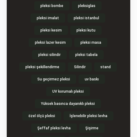
pleksi bombe
pleksiglas
pleksi imalat
pleksi istanbul
pleksi kesim
pleksi kutu
pleksi lazer kesim
pleksi masa
pleksi silindir
pleksi tabela
pleksi şekillendirme
Silindir
stand
Su geçirmez pleksi
uv baskı
UV korumalı pleksi
Yüksek basınca dayanıklı pleksi
özel ölçü pleksi
İşlenebilir pleksi levha
Şeffaf pleksi levha
Şişirme