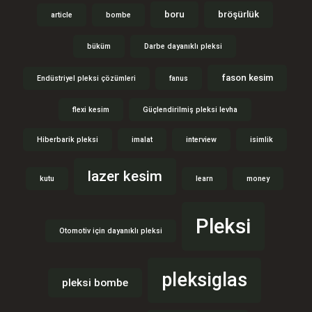
boru
bröşürlük
article
bombe
büküm
Darbe dayanıklı pleksi
fason kesim
Endüstriyel pleksi çözümleri
fanus
flexi kesim
Güçlendirilmiş pleksi levha
Hiberbarik pleksi
imalat
interview
isimlik
lazer kesim
kutu
learn
money
Pleksi
Otomotiv için dayanıklı pleksi
pleksiglas
pleksi bombe