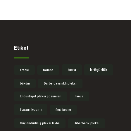
Etiket
boru
bröşürlük
article
bombe
büküm
Darbe dayanıklı pleksi
Endüstriyel pleksi çözümleri
fanus
fason kesim
flexi kesim
Güçlendirilmiş pleksi levha
Hiberbarik pleksi