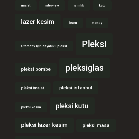
imalat
interview
isimlik
kutu
lazer kesim
learn
money
Pleksi
Otomotiv için dayanıklı pleksi
pleksiglas
pleksi bombe
pleksi istanbul
pleksi imalat
pleksi kutu
pleksi kesim
pleksi lazer kesim
pleksi masa