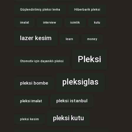
Güçlendirilmiş pleksi levha
Hiberbarik pleksi
imalat
interview
isimlik
kutu
lazer kesim
learn
money
Pleksi
Otomotiv için dayanıklı pleksi
pleksiglas
pleksi bombe
pleksi istanbul
pleksi imalat
pleksi kutu
pleksi kesim