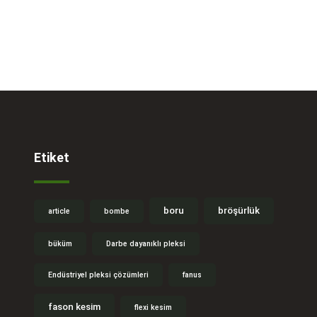
Etiket
boru
bröşürlük
article
bombe
büküm
Darbe dayanıklı pleksi
Endüstriyel pleksi çözümleri
fanus
fason kesim
flexi kesim