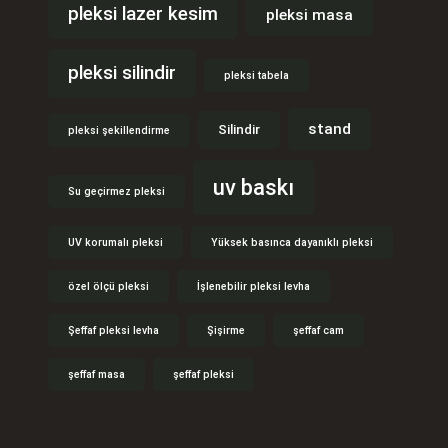
pleksi lazer kesim
pleksi masa
pleksi silindir
pleksi tabela
stand
Silindir
pleksi şekillendirme
uv baskı
Su geçirmez pleksi
UV korumalı pleksi
Yüksek basınca dayanıklı pleksi
özel ölçü pleksi
İşlenebilir pleksi levha
Şeffaf pleksi levha
Şişirme
şeffaf cam
şeffaf masa
şeffaf pleksi