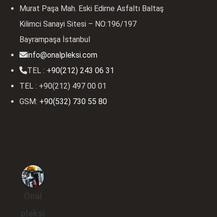
Murat Paşa Mah. Eski Edirne Asfaltı Baltaş
Kilimci Sanayi Sitesi – NO:196/197
Bayrampaşa İstanbul
info@onalpleksi.com
TEL :
+90(212) 243 06 31
TEL : +90(212) 497 00 01
GSM:
+90(532) 730 55 80
Önal
pleksi