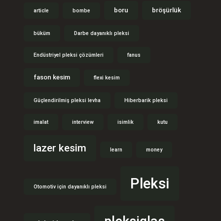
boru
bröşürlük
article
bombe
büküm
Darbe dayanıklı pleksi
Endüstriyel pleksi çözümleri
fanus
fason kesim
flexi kesim
Güçlendirilmiş pleksi levha
Hiberbarik pleksi
imalat
interview
isimlik
kutu
lazer kesim
learn
money
Pleksi
Otomotiv için dayanıklı pleksi