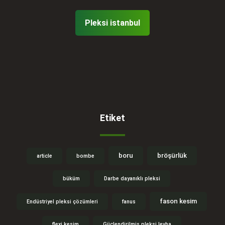
Pleksi istanbul
Etiket
boru
bröşürlük
article
bombe
büküm
Darbe dayanıklı pleksi
fason kesim
Endüstriyel pleksi çözümleri
fanus
flexi kesim
Güçlendirilmiş pleksi levha