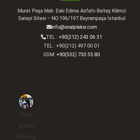
Murat Paşa Mah. Eski Edirne Asfaltı Baltaş Kilimci
Sanayi Sitesi – NO:196/197 Bayrampaşa İstanbul
info@onalpleksi.com
TEL :
+90(212) 243 06 31
TEL : +90(212) 497 00 01
GSM:
+90(532) 730 55 80
Önal
pleksi
Pleksig