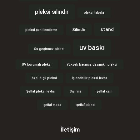
pleksi silindir
pleksi tabela
stand
Silindir
pleksi şekillendirme
uv baskı
Su geçirmez pleksi
UV korumalı pleksi
Yüksek basınca dayanıklı pleksi
özel ölçü pleksi
İşlenebilir pleksi levha
Şeffaf pleksi levha
Şişirme
şeffaf cam
şeffaf masa
şeffaf pleksi
İletişim