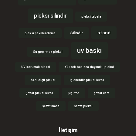
pleksi silindir
pleksi tabela
stand
Silindir
pleksi şekillendirme
uv baskı
Su geçirmez pleksi
UV korumalı pleksi
Yüksek basınca dayanıklı pleksi
özel ölçü pleksi
İşlenebilir pleksi levha
Şeffaf pleksi levha
Şişirme
şeffaf cam
şeffaf masa
şeffaf pleksi
İletişim