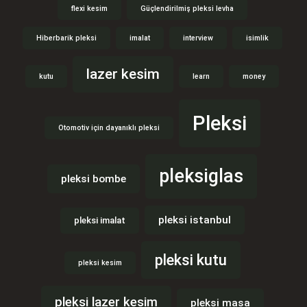
flexi kesim
Güçlendirilmiş pleksi levha
Hiberbarik pleksi
imalat
interview
isimlik
lazer kesim
kutu
learn
money
Pleksi
Otomotiv için dayanıklı pleksi
pleksiglas
pleksi bombe
pleksi istanbul
pleksi imalat
pleksi kutu
pleksi kesim
pleksi lazer kesim
pleksi masa