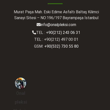
Murat Paşa Mah. Eski Edirne Asfaltı Baltaş Kilimci
Sanayi Sitesi – NO:196/197 Bayrampaşa İstanbul
info@onalpleksi.com
TEL :
+90(212) 243 06 31
TEL : +90(212) 497 00 01
GSM:
+90(532) 730 55 80
Önal
pleksi