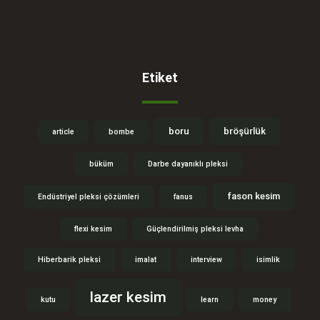
Etiket
boru
bröşürlük
article
bombe
büküm
Darbe dayanıklı pleksi
fason kesim
Endüstriyel pleksi çözümleri
fanus
flexi kesim
Güçlendirilmiş pleksi levha
Hiberbarik pleksi
imalat
interview
isimlik
lazer kesim
kutu
learn
money