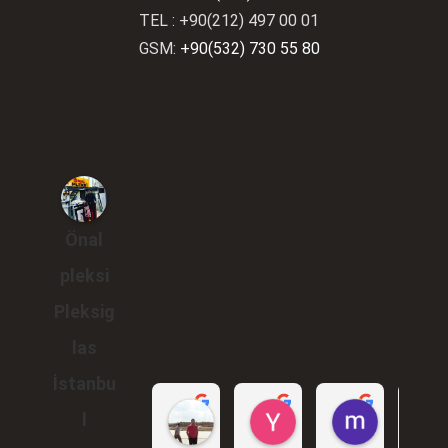
TEL : +90(212) 497 00 01
GSM:
+90(532) 730 55 80
Önal
pleksi
Pleksig
las
İstanbu
Gökhan Araçlı
Yunus Karakuş
murat br
l
1 yıl önce
2 yıl önce
2 yıl önce