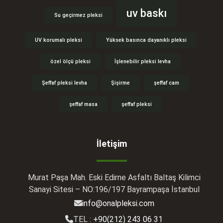
uv baskı
Su geçirmez pleksi
UV korumalı pleksi
Yüksek basınca dayanıklı pleksi
özel ölçü pleksi
İşlenebilir pleksi levha
Şeffaf pleksi levha
Şişirme
şeffaf cam
şeffaf masa
şeffaf pleksi
İletişim
Murat Paşa Mah. Eski Edirne Asfaltı Baltaş Kilimci
Sanayi Sitesi – NO:196/197 Bayrampaşa İstanbul
info@onalpleksi.com
TEL :
+90(212) 243 06 31