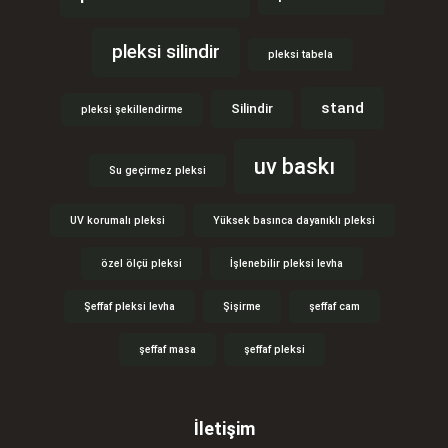
pleksi silindir
pleksi tabela
stand
Silindir
pleksi şekillendirme
uv baskı
Su geçirmez pleksi
UV korumalı pleksi
Yüksek basınca dayanıklı pleksi
özel ölçü pleksi
İşlenebilir pleksi levha
Şeffaf pleksi levha
Şişirme
şeffaf cam
şeffaf masa
şeffaf pleksi
İletişim