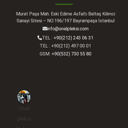
Murat Paşa Mah. Eski Edirne Asfaltı Baltaş Kilimci
Sanayi Sitesi – NO:196/197 Bayrampaşa İstanbul
info@onalpleksi.com
TEL :
+90(212) 243 06 31
TEL : +90(212) 497 00 01
GSM:
+90(532) 730 55 80
Önal
pleksi