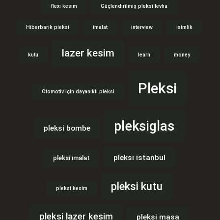
flexi kesim
Güçlendirilmiş pleksi levha
Hiberbarik pleksi
imalat
interview
isimlik
lazer kesim
kutu
learn
money
Pleksi
Otomotiv için dayanıklı pleksi
pleksiglas
pleksi bombe
pleksi istanbul
pleksi imalat
pleksi kutu
pleksi kesim
pleksi lazer kesim
pleksi masa