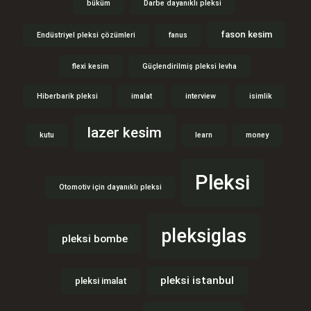
büküm
Darbe dayanıklı pleksi
fason kesim
Endüstriyel pleksi çözümleri
fanus
flexi kesim
Güçlendirilmiş pleksi levha
Hiberbarik pleksi
imalat
interview
isimlik
lazer kesim
kutu
learn
money
Pleksi
Otomotiv için dayanıklı pleksi
pleksiglas
pleksi bombe
pleksi istanbul
pleksi imalat