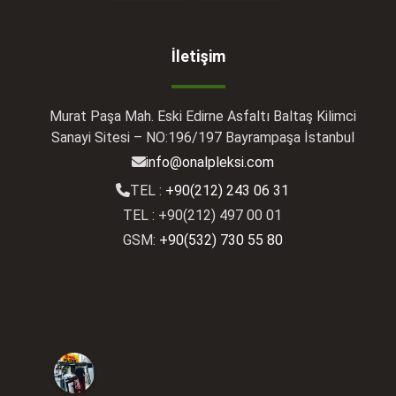
İletişim
Murat Paşa Mah. Eski Edirne Asfaltı Baltaş Kilimci
Sanayi Sitesi – NO:196/197 Bayrampaşa İstanbul
info@onalpleksi.com
TEL :
+90(212) 243 06 31
TEL : +90(212) 497 00 01
GSM:
+90(532) 730 55 80