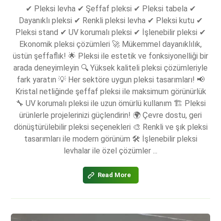
✔ Pleksi levha ✔ Şeffaf pleksi ✔ Pleksi tabela ✔
Dayanıklı pleksi ✔ Renkli pleksi levha ✔ Pleksi kutu ✔
Pleksi stand ✔ UV korumalı pleksi ✔ İşlenebilir pleksi ✔
Ekonomik pleksi çözümleri 🚀 Mükemmel dayanıklılık,
üstün şeffaflık! 🌟 Pleksi ile estetik ve fonksiyonelliği bir
arada deneyimleyin 🔍 Yüksek kaliteli pleksi çözümleriyle
fark yaratın 💡 Her sektöre uygun pleksi tasarımları! 📢
Kristal netliğinde şeffaf pleksi ile maksimum görünürlük
🔧 UV korumalı pleksi ile uzun ömürlü kullanım 🏗 Pleksi
ürünlerle projelerinizi güçlendirin! 🌍 Çevre dostu, geri
dönüştürülebilir pleksi seçenekleri 🎨 Renkli ve şık pleksi
tasarımları ile modern görünüm 🛠 İşlenebilir pleksi
levhalar ile özel çözümler ...
Read More