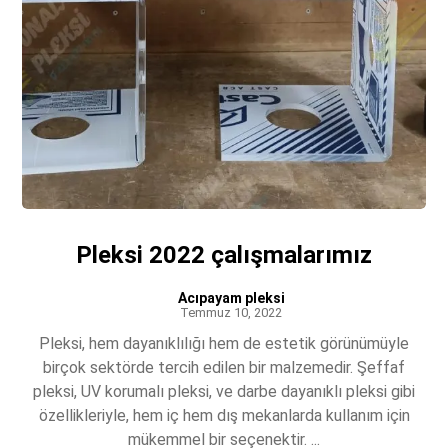
Pleksi 2022 çalışmalarımız
Acıpayam pleksi
Temmuz 10, 2022
Pleksi, hem dayanıklılığı hem de estetik görünümüyle
birçok sektörde tercih edilen bir malzemedir. Şeffaf
pleksi, UV korumalı pleksi, ve darbe dayanıklı pleksi gibi
özellikleriyle, hem iç hem dış mekanlarda kullanım için
mükemmel bir seçenektir. ...