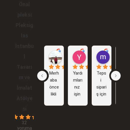
Önal
pleksi
Pleksig
las
İstanbu
Gökhan Araçlı
Yunus Karakuş
murat br
l
1 yıl önce
2 yıl önce
2 yıl önce
Tasarı
Merh
Yardı
Teps
İlk 
m ve
aba 
mları
i 
işim
önce
nız 
sipari
i 
İmalat
likli 
işin 
ş için 
sizinl
Atölye
ilgini
çok 
aynı 
e 
z 
teşe
bölg
tanış
si
alaka
kkür 
ede 
mak 
4.4
nız 
ederi
3 
şans
32
yoruma
için 
m 
tane 
tı 