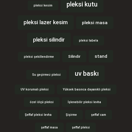
pleksi kutu
pleksi kesim
pleksi lazer kesim
pleksi masa
pleksi silindir
pleksi tabela
stand
Silindir
pleksi şekillendirme
uv baskı
Su geçirmez pleksi
UV korumalı pleksi
Yüksek basınca dayanıklı pleksi
özel ölçü pleksi
İşlenebilir pleksi levha
Şeffaf pleksi levha
Şişirme
şeffaf cam
şeffaf masa
şeffaf pleksi