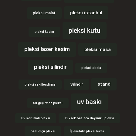
pleksi istanbul
pleksi imalat
pleksi kutu
pleksi kesim
pleksi lazer kesim
pleksi masa
pleksi silindir
pleksi tabela
stand
Silindir
pleksi şekillendirme
uv baskı
Su geçirmez pleksi
UV korumalı pleksi
Yüksek basınca dayanıklı pleksi
özel ölçü pleksi
İşlenebilir pleksi levha