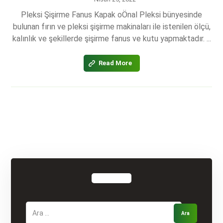
Pleksi Şişirme Fanus Kapak oÖnal Pleksi bünyesinde
bulunan fırın ve pleksi şişirme makinaları ile istenilen ölçü,
kalınlık ve şekillerde şişirme fanus ve kutu yapmaktadır. ...
Read More