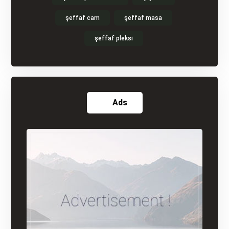
şeffaf cam
şeffaf masa
şeffaf pleksi
Ads