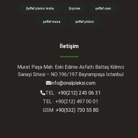
Şeffaf pleksi levha
Şişirme
şeffaf cam
şeffaf masa
şeffaf pleksi
İletişim
Murat Paşa Mah. Eski Edirne Asfaltı Baltaş Kilimci
Sanayi Sitesi – NO:196/197 Bayrampaşa İstanbul
info@onalpleksi.com
TEL :
+90(212) 243 06 31
TEL : +90(212) 497 00 01
GSM:
+90(532) 730 55 80