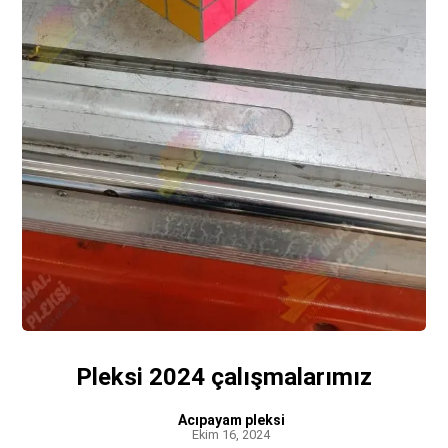
Pleksi 2024 çalışmalarımız
Acıpayam pleksi
Ekim 16, 2024