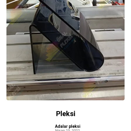
Pleksi
Adalar pleksi
Nisan 25, 2022