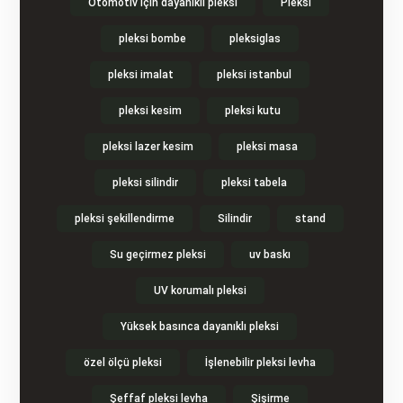
Otomotiv için dayanıklı pleksi
Pleksi
pleksi bombe
pleksiglas
pleksi imalat
pleksi istanbul
pleksi kesim
pleksi kutu
pleksi lazer kesim
pleksi masa
pleksi silindir
pleksi tabela
pleksi şekillendirme
Silindir
stand
Su geçirmez pleksi
uv baskı
UV korumalı pleksi
Yüksek basınca dayanıklı pleksi
özel ölçü pleksi
İşlenebilir pleksi levha
Şeffaf pleksi levha
Şişirme