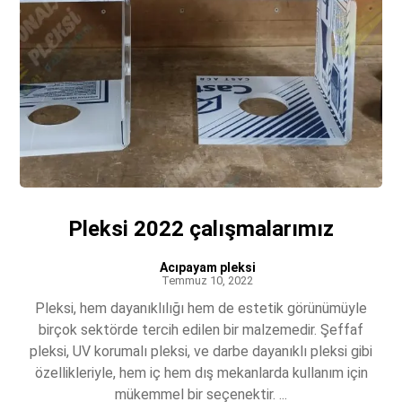
Pleksi 2022 çalışmalarımız
Acıpayam pleksi
Temmuz 10, 2022
Pleksi, hem dayanıklılığı hem de estetik görünümüyle
birçok sektörde tercih edilen bir malzemedir. Şeffaf
pleksi, UV korumalı pleksi, ve darbe dayanıklı pleksi gibi
özellikleriyle, hem iç hem dış mekanlarda kullanım için
mükemmel bir seçenektir. ...