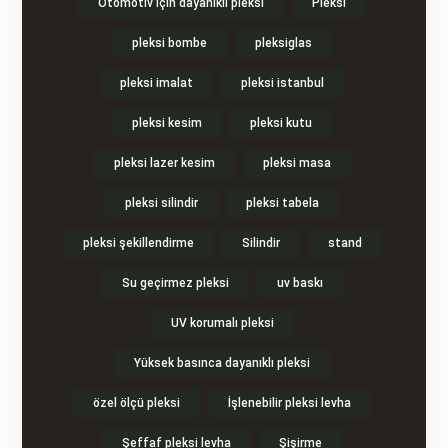
Otomotiv için dayanıklı pleksi
Pleksi
pleksi bombe
pleksiglas
pleksi imalat
pleksi istanbul
pleksi kesim
pleksi kutu
pleksi lazer kesim
pleksi masa
pleksi silindir
pleksi tabela
pleksi şekillendirme
Silindir
stand
Su geçirmez pleksi
uv baskı
UV korumalı pleksi
Yüksek basınca dayanıklı pleksi
özel ölçü pleksi
İşlenebilir pleksi levha
Şeffaf pleksi levha
Şişirme