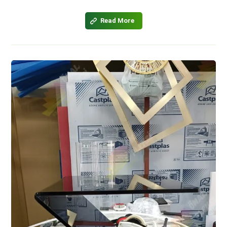
Read More