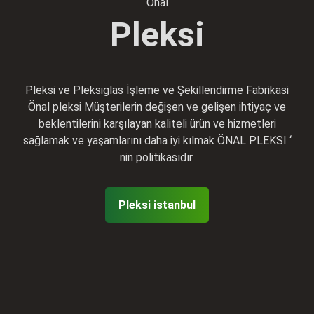
Önal
Pleksi
Pleksi ve Pleksiglas İşleme ve Şekillendirme Fabrikasi
Önal pleksi Müşterilerin değişen ve gelişen ihtiyaç ve
beklentilerini karşılayan kaliteli ürün ve hizmetleri
sağlamak ve yaşamlarını daha iyi kılmak ÖNAL PLEKSİ ‘
nin politikasıdır.
Pleksi istanbul