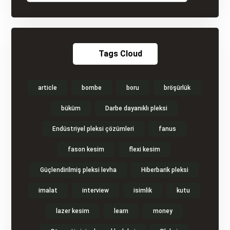
Tags Cloud
article
bombe
boru
bröşürlük
büküm
Darbe dayanıklı pleksi
Endüstriyel pleksi çözümleri
fanus
fason kesim
flexi kesim
Güçlendirilmiş pleksi levha
Hiberbarik pleksi
imalat
interview
isimlik
kutu
lazer kesim
learn
money