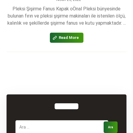
Pleksi Şişirme Fanus Kapak oÖnal Pleksi bünyesinde
bulunan fırın ve pleksi şişirme makinaları ile istenilen ölçü,
kalınlık ve şekillerde şişirme fanus ve kutu yapmaktadır. ...
Read More