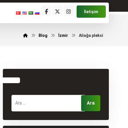
İletişim
Blog
İzmir
Aliağa pleksi