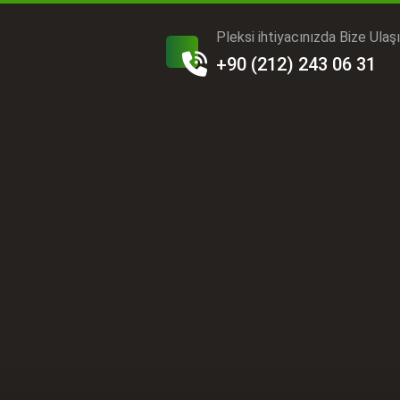
Pleksi ihtiyacınızda Bize Ulaş
+90 (212) 243 06 31