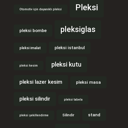
Pleksi
Otomotiv için dayanıklı pleksi
pleksiglas
pleksi bombe
pleksi istanbul
pleksi imalat
pleksi kutu
pleksi kesim
pleksi lazer kesim
pleksi masa
pleksi silindir
pleksi tabela
stand
Silindir
pleksi şekillendirme