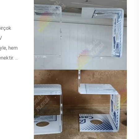
birçok
V
iyle, hem
ktir. ...