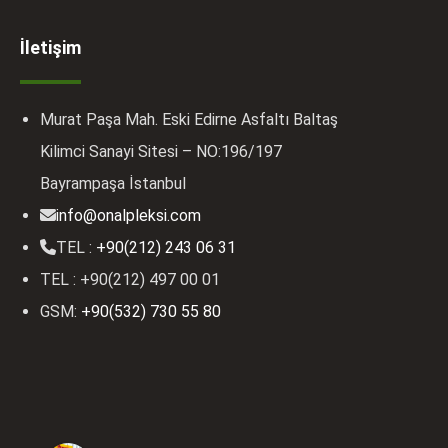
İletişim
Murat Paşa Mah. Eski Edirne Asfaltı Baltaş
Kilimci Sanayi Sitesi – NO:196/197
Bayrampaşa İstanbul
info@onalpleksi.com
TEL :
+90(212) 243 06 31
TEL : +90(212) 497 00 01
GSM:
+90(532) 730 55 80