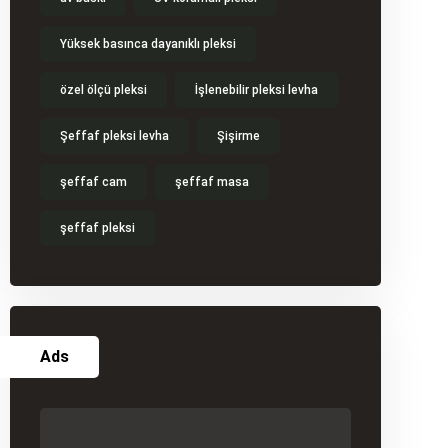
Yüksek basınca dayanıklı pleksi
özel ölçü pleksi
İşlenebilir pleksi levha
Şeffaf pleksi levha
Şişirme
şeffaf cam
şeffaf masa
şeffaf pleksi
Ads