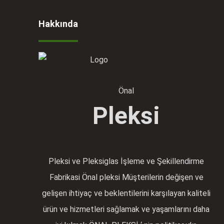
Hakkında
Önal
Pleksi
Pleksi ve Pleksiglas İşleme ve Şekillendirme
Fabrikasi Önal pleksi Müşterilerin değişen ve
gelişen ihtiyaç ve beklentilerini karşılayan kaliteli
ürün ve hizmetleri sağlamak ve yaşamlarını daha