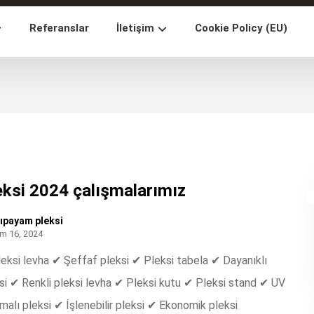
Referanslar
İletişim
Cookie Policy (EU)
eksi 2024 çalışmalarımız
ıpayam pleksi
im 16, 2024
eksi levha ✔ Şeffaf pleksi ✔ Pleksi tabela ✔ Dayanıklı
si ✔ Renkli pleksi levha ✔ Pleksi kutu ✔ Pleksi stand ✔ UV
malı pleksi ✔ İşlenebilir pleksi ✔ Ekonomik pleksi