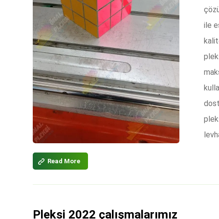
çözü
ile 
kali
plek
maks
kull
dost
plek
levh
Read More
Pleksi 2022 çalışmalarımız