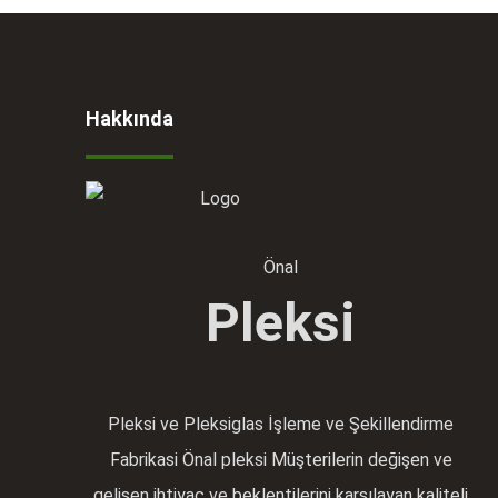
Hakkında
Önal
Pleksi
Pleksi ve Pleksiglas İşleme ve Şekillendirme
Fabrikasi Önal pleksi Müşterilerin değişen ve
gelişen ihtiyaç ve beklentilerini karşılayan kaliteli