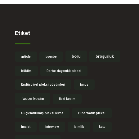
Etiket
boru
bröşürlük
article
bombe
büküm
Darbe dayanıklı pleksi
Endüstriyel pleksi çözümleri
fanus
fason kesim
flexi kesim
Güçlendirilmiş pleksi levha
Hiberbarik pleksi
imalat
interview
isimlik
kutu