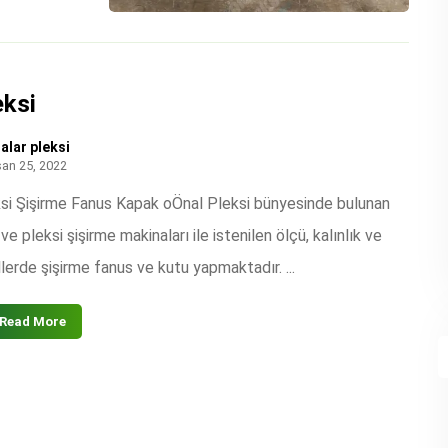
eksi
alar pleksi
san 25, 2022
si Şişirme Fanus Kapak oÖnal Pleksi bünyesinde bulunan
n ve pleksi şişirme makinaları ile istenilen ölçü, kalınlık ve
llerde şişirme fanus ve kutu yapmaktadır. ...
Read More