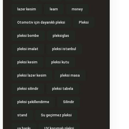
lazer kesim
learn
money
Otomotiv için dayanıklı pleksi
Pleksi
pleksi bombe
pleksiglas
pleksi imalat
pleksi istanbul
pleksi kesim
pleksi kutu
pleksi lazer kesim
pleksi masa
pleksi silindir
pleksi tabela
pleksi şekillendirme
Silindir
stand
Su geçirmez pleksi
uv baskı
UV korumalı pleksi