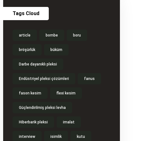
Tags Cloud
article
bombe
boru
bröşürlük
büküm
Darbe dayanıklı pleksi
Endüstriyel pleksi çözümleri
fanus
fason kesim
flexi kesim
Güçlendirilmiş pleksi levha
Hiberbarik pleksi
imalat
interview
isimlik
kutu