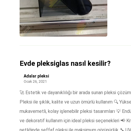
Evde pleksiglas nasıl kesilir?
Adalar pleksi
Ocak 26, 2021
🚀 Estetik ve dayanıklılığı bir arada sunan pleksi çözüml
Pleksi ile şıklık, kalite ve uzun ömürlü kullanım 🔍 Yüks
mukavemetli, kolay işlenebilir pleksi tasarımları 💡 End
ve dekoratif kullanım için ideal pleksi seçenekleri 📢 Kr
netliğinde şeffaf pleksi ile maksimum görünürlük 🔧 U