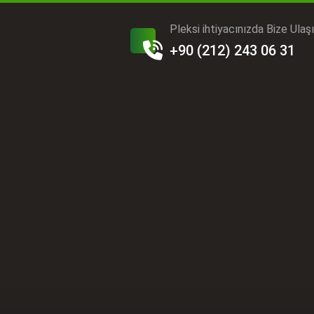
Pleksi ihtiyacınızda Bize Ulaş
+90 (212) 243 06 31