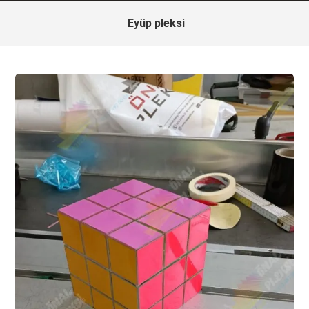
Eyüp pleksi