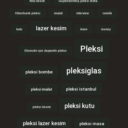
flexi kesim
Güçlendirilmiş pleksi levha
Hiberbarik pleksi
imalat
interview
isimlik
lazer kesim
kutu
learn
money
Pleksi
Otomotiv için dayanıklı pleksi
pleksiglas
pleksi bombe
pleksi istanbul
pleksi imalat
pleksi kutu
pleksi kesim
pleksi lazer kesim
pleksi masa