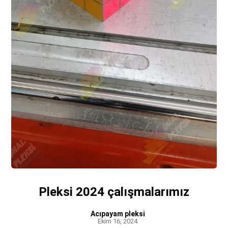
Pleksi 2024 çalışmalarımız
Acıpayam pleksi
Ekim 16, 2024