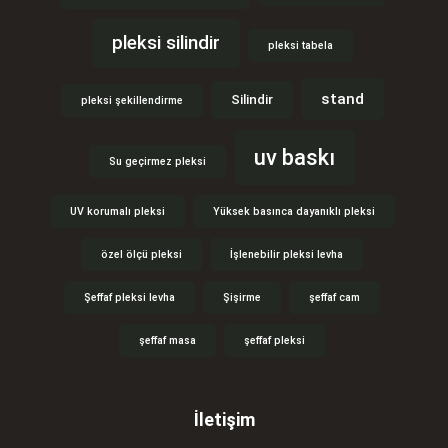
pleksi silindir
pleksi tabela
stand
Silindir
pleksi şekillendirme
uv baskı
Su geçirmez pleksi
UV korumalı pleksi
Yüksek basınca dayanıklı pleksi
özel ölçü pleksi
İşlenebilir pleksi levha
Şeffaf pleksi levha
Şişirme
şeffaf cam
şeffaf masa
şeffaf pleksi
İletişim