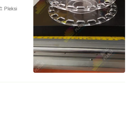
🏗 Pleksi