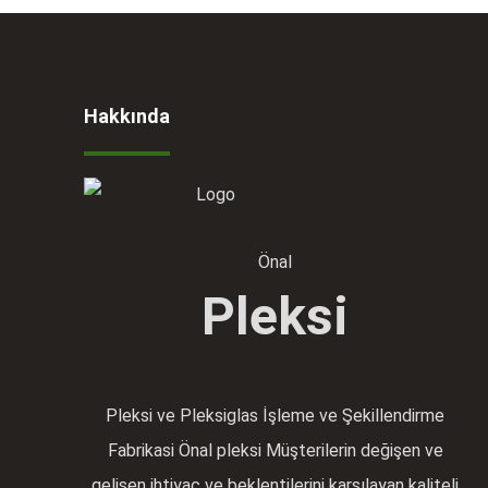
Hakkında
Önal
Pleksi
Pleksi ve Pleksiglas İşleme ve Şekillendirme
Fabrikasi Önal pleksi Müşterilerin değişen ve
gelişen ihtiyaç ve beklentilerini karşılayan kaliteli