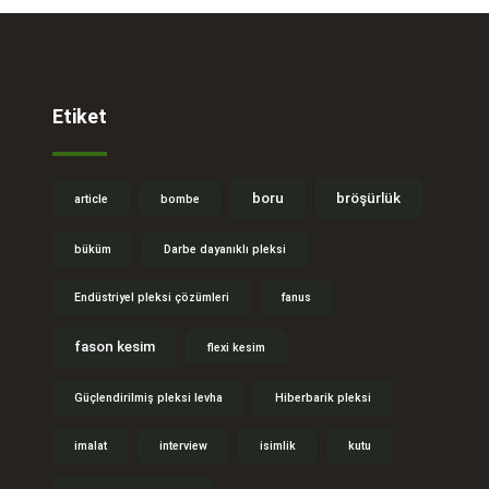
Etiket
boru
bröşürlük
article
bombe
büküm
Darbe dayanıklı pleksi
Endüstriyel pleksi çözümleri
fanus
fason kesim
flexi kesim
Güçlendirilmiş pleksi levha
Hiberbarik pleksi
imalat
interview
isimlik
kutu