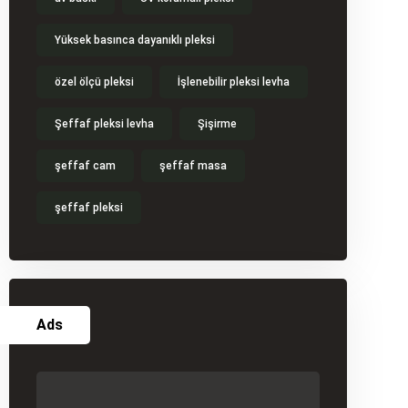
Yüksek basınca dayanıklı pleksi
özel ölçü pleksi
İşlenebilir pleksi levha
Şeffaf pleksi levha
Şişirme
şeffaf cam
şeffaf masa
şeffaf pleksi
Ads