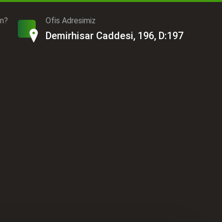
ın?
Ofis Adresimiz
Demirhisar Caddesi, 196, D:197