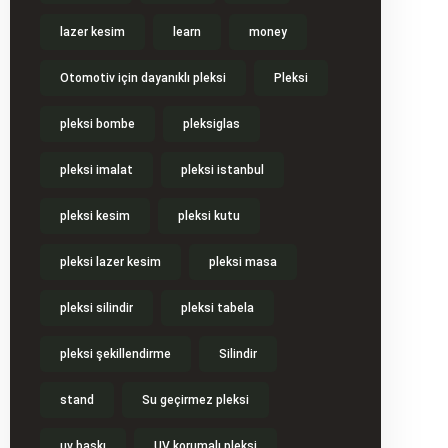
lazer kesim
learn
money
Otomotiv için dayanıklı pleksi
Pleksi
pleksi bombe
pleksiglas
pleksi imalat
pleksi istanbul
pleksi kesim
pleksi kutu
pleksi lazer kesim
pleksi masa
pleksi silindir
pleksi tabela
pleksi şekillendirme
Silindir
stand
Su geçirmez pleksi
uv baskı
UV korumalı pleksi