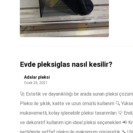
Evde pleksiglas nasıl kesilir?
Adalar pleksi
Ocak 26, 2021
🚀 Estetik ve dayanıklılığı bir arada sunan pleksi çözüml
Pleksi ile şıklık, kalite ve uzun ömürlü kullanım 🔍 Yüks
mukavemetli, kolay işlenebilir pleksi tasarımları 💡 End
ve dekoratif kullanım için ideal pleksi seçenekleri 📢 Kr
netliğinde şeffaf pleksi ile maksimum görünürlük 🔧 U