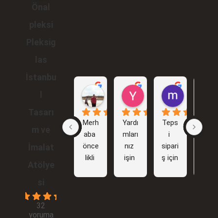
Önal
pleksi
Pleksig
las
İstanbu
Gökhan Araçlı
Yunus Karakuş
murat br
l
1 yıl önce
2 yıl önce
2 yıl önce
Tasarı
Merh
Yardı
Teps
İlk 
m ve
aba 
mları
i 
işim
önce
nız 
sipari
i 
İmalat
likli 
işin 
ş için 
sizinl
Atölye
ilgini
çok 
aynı 
e 
z 
teşe
bölg
tanış
si
alaka
kkür 
ede 
mak 
4.4
nız 
ederi
3 
şans
32
yoruma
için 
m 
tane 
tı 