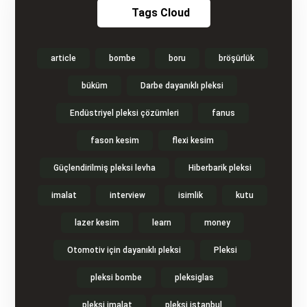
Tags Cloud
article
bombe
boru
bröşürlük
büküm
Darbe dayanıklı pleksi
Endüstriyel pleksi çözümleri
fanus
fason kesim
flexi kesim
Güçlendirilmiş pleksi levha
Hiberbarik pleksi
imalat
interview
isimlik
kutu
lazer kesim
learn
money
Otomotiv için dayanıklı pleksi
Pleksi
pleksi bombe
pleksiglas
pleksi imalat
pleksi istanbul