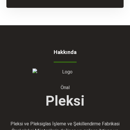
Hakkında
Önal
Pleksi
Pleksi ve Pleksiglas İşleme ve Şekillendirme Fabrikasi