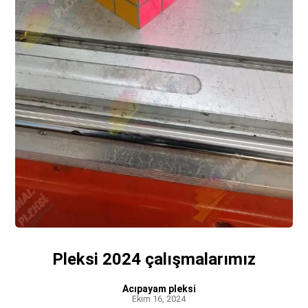
Pleksi 2024 çalışmalarımız
Acıpayam pleksi
Ekim 16, 2024