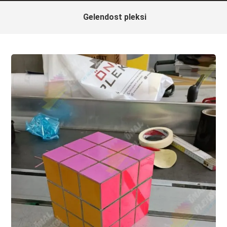
Gelendost pleksi