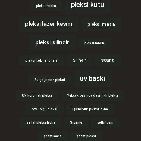
pleksi kutu
pleksi kesim
pleksi lazer kesim
pleksi masa
pleksi silindir
pleksi tabela
stand
Silindir
pleksi şekillendirme
uv baskı
Su geçirmez pleksi
UV korumalı pleksi
Yüksek basınca dayanıklı pleksi
özel ölçü pleksi
İşlenebilir pleksi levha
Şeffaf pleksi levha
Şişirme
şeffaf cam
şeffaf masa
şeffaf pleksi