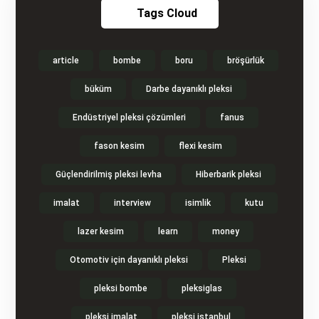
Tags Cloud
article
bombe
boru
bröşürlük
büküm
Darbe dayanıklı pleksi
Endüstriyel pleksi çözümleri
fanus
fason kesim
flexi kesim
Güçlendirilmiş pleksi levha
Hiberbarik pleksi
imalat
interview
isimlik
kutu
lazer kesim
learn
money
Otomotiv için dayanıklı pleksi
Pleksi
pleksi bombe
pleksiglas
pleksi imalat
pleksi istanbul