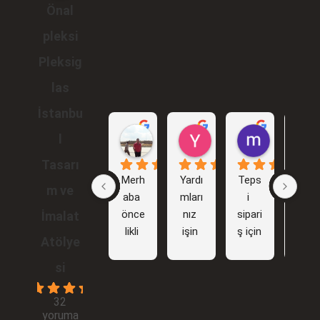
Önal
pleksi
Pleksig
las
İstanbu
Gökhan Araçlı
Yunus Karakuş
murat br
l
1 yıl önce
2 yıl önce
2 yıl önce
Tasarı
Merh
Yardı
Teps
İlk 
m ve
aba 
mları
i 
işim
önce
nız 
sipari
i 
İmalat
likli 
işin 
ş için 
sizinl
Atölye
ilgini
çok 
aynı 
e 
z 
teşe
bölg
tanış
si
alaka
kkür 
ede 
mak 
4.4
nız 
ederi
3 
şans
32
yoruma
için 
m 
tane 
tı 