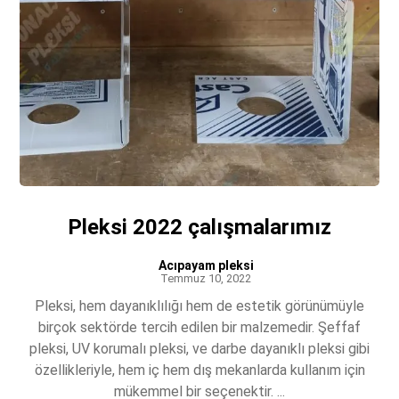
Pleksi 2022 çalışmalarımız
Acıpayam pleksi
Temmuz 10, 2022
Pleksi, hem dayanıklılığı hem de estetik görünümüyle
birçok sektörde tercih edilen bir malzemedir. Şeffaf
pleksi, UV korumalı pleksi, ve darbe dayanıklı pleksi gibi
özellikleriyle, hem iç hem dış mekanlarda kullanım için
mükemmel bir seçenektir. ...