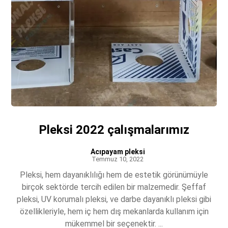
Pleksi 2022 çalışmalarımız
Acıpayam pleksi
Temmuz 10, 2022
Pleksi, hem dayanıklılığı hem de estetik görünümüyle
birçok sektörde tercih edilen bir malzemedir. Şeffaf
pleksi, UV korumalı pleksi, ve darbe dayanıklı pleksi gibi
özellikleriyle, hem iç hem dış mekanlarda kullanım için
mükemmel bir seçenektir. ...