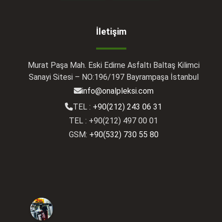
İletişim
Murat Paşa Mah. Eski Edirne Asfaltı Baltaş Kilimci
Sanayi Sitesi – NO:196/197 Bayrampaşa İstanbul
info@onalpleksi.com
TEL :
+90(212) 243 06 31
TEL : +90(212) 497 00 01
GSM:
+90(532) 730 55 80