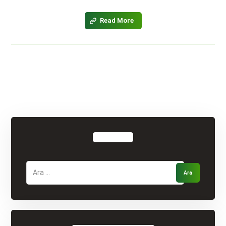
Read More