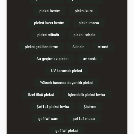
pleksi kesim
pleksi kutu
pleksi lazer kesim
pleksi masa
pleksi silindir
pleksi tabela
pleksi şekillendirme
Silindir
stand
Su geçirmez pleksi
uv baskı
UV korumalı pleksi
Yüksek basınca dayanıklı pleksi
özel ölçü pleksi
İşlenebilir pleksi levha
Şeffaf pleksi levha
Şişirme
şeffaf cam
şeffaf masa
şeffaf pleksi