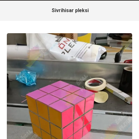
Sivrihisar pleksi