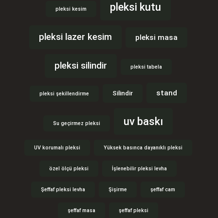
pleksi kutu
pleksi kesim
pleksi lazer kesim
pleksi masa
pleksi silindir
pleksi tabela
stand
Silindir
pleksi şekillendirme
uv baskı
Su geçirmez pleksi
UV korumalı pleksi
Yüksek basınca dayanıklı pleksi
özel ölçü pleksi
İşlenebilir pleksi levha
Şeffaf pleksi levha
Şişirme
şeffaf cam
şeffaf masa
şeffaf pleksi