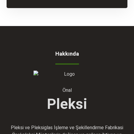
Hakkında
Önal
Pleksi
Pleksi ve Pleksiglas İşleme ve Şekillendirme Fabrikasi