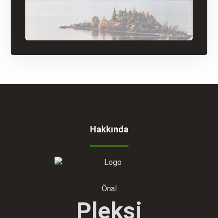
Hakkında
Önal
Pleksi