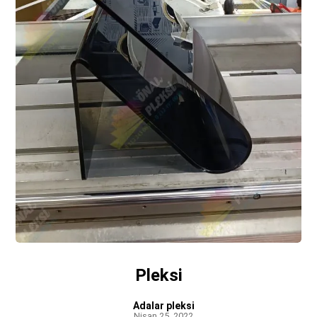
Pleksi
Adalar pleksi
Nisan 25, 2022