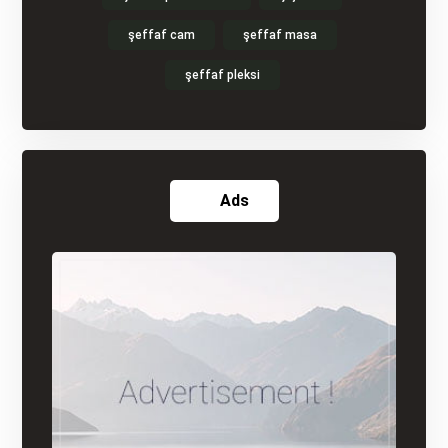
şeffaf cam
şeffaf masa
şeffaf pleksi
Ads