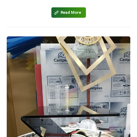
Read More