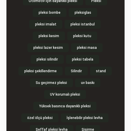
Otomotiv için dayanıklı pleksi
Pleksi
pleksi bombe
pleksiglas
pleksi imalat
pleksi istanbul
pleksi kesim
pleksi kutu
pleksi lazer kesim
pleksi masa
pleksi silindir
pleksi tabela
pleksi şekillendirme
Silindir
stand
Su geçirmez pleksi
uv baskı
UV korumalı pleksi
Yüksek basınca dayanıklı pleksi
özel ölçü pleksi
İşlenebilir pleksi levha
Şeffaf pleksi levha
Şişirme