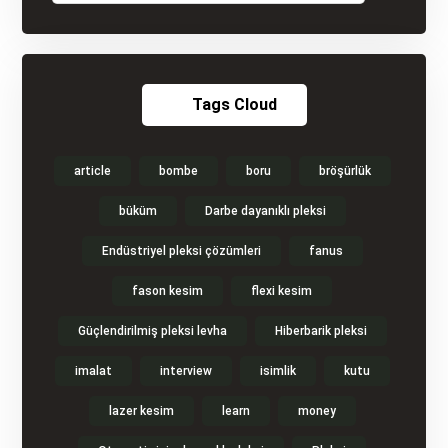
Tags Cloud
article
bombe
boru
bröşürlük
büküm
Darbe dayanıklı pleksi
Endüstriyel pleksi çözümleri
fanus
fason kesim
flexi kesim
Güçlendirilmiş pleksi levha
Hiberbarik pleksi
imalat
interview
isimlik
kutu
lazer kesim
learn
money