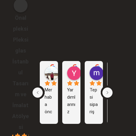
Önal
pleksi
Pleksi
glas
İstanb
Gökhan Araçlı
Yunus Karakuş
murat bro
Sem
ul
1 yıl önce
2 yıl önce
2 yıl önce
2 yıl 
Tasarı
Mer
Yar
Tep
İlk 
m ve
hab
dıml
si 
işim
s
a 
arını
sipa
di 
d
İmalat
önc
z 
riş 
sizi
Atölye
elikli 
işin 
için 
nle 
a
ilgin
çok 
aynı 
tanı
si
iz 
teş
böl
şm
4.4
alak
ekk
ged
ak 
s
32
yoruma
anız 
ür 
e 3 
şan
dayalı