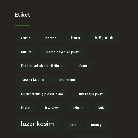
boru
bröşürlük
article
bombe
büküm
Darbe dayanıklı pleksi
Endüstriyel pleksi çözümleri
fanus
fason kesim
flexi kesim
Güçlendirilmiş pleksi levha
Hiberbarik pleksi
imalat
interview
isimlik
kutu
lazer kesim
learn
money
Pleksi
Otomotiv için dayanıklı pleksi