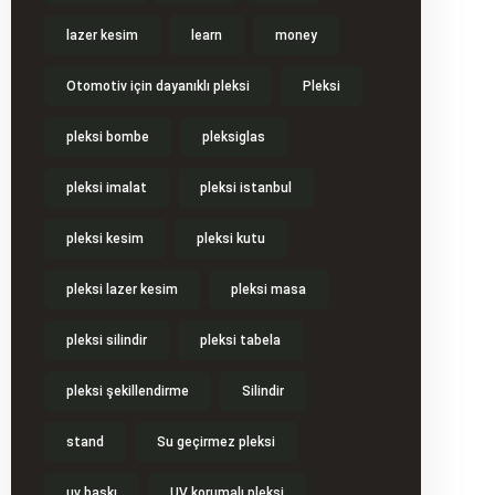
lazer kesim
learn
money
Otomotiv için dayanıklı pleksi
Pleksi
pleksi bombe
pleksiglas
pleksi imalat
pleksi istanbul
pleksi kesim
pleksi kutu
pleksi lazer kesim
pleksi masa
pleksi silindir
pleksi tabela
pleksi şekillendirme
Silindir
stand
Su geçirmez pleksi
uv baskı
UV korumalı pleksi