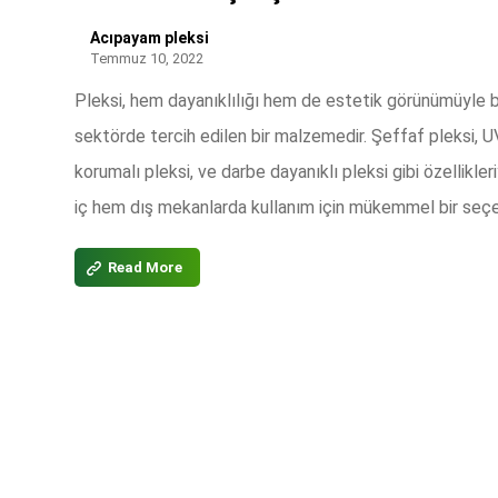
Acıpayam pleksi
Temmuz 10, 2022
Pleksi, hem dayanıklılığı hem de estetik görünümüyle 
sektörde tercih edilen bir malzemedir. Şeffaf pleksi, U
korumalı pleksi, ve darbe dayanıklı pleksi gibi özellikler
iç hem dış mekanlarda kullanım için mükemmel bir seçene
Read More