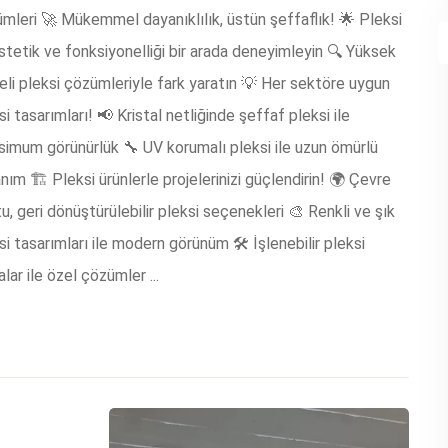
mleri 🚀 Mükemmel dayanıklılık, üstün şeffaflık! 🌟 Pleksi
estetik ve fonksiyonelliği bir arada deneyimleyin 🔍 Yüksek
teli pleksi çözümleriyle fark yaratın 💡 Her sektöre uygun
si tasarımları! 📢 Kristal netliğinde şeffaf pleksi ile
imum görünürlük 🔧 UV korumalı pleksi ile uzun ömürlü
anım 🏗 Pleksi ürünlerle projelerinizi güçlendirin! 🌍 Çevre
u, geri dönüştürülebilir pleksi seçenekleri 🎨 Renkli ve şık
si tasarımları ile modern görünüm 🛠 İşlenebilir pleksi
alar ile özel çözümler ...