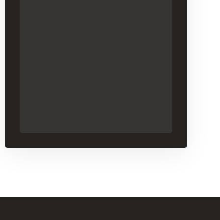
İletişim