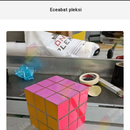
Eceabat pleksi