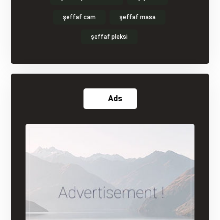
şeffaf cam
şeffaf masa
şeffaf pleksi
Ads