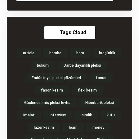
Tags Cloud
article
bombe
boru
bröşürlük
büküm
Darbe dayanıklı pleksi
Endüstriyel pleksi çözümleri
fanus
fason kesim
flexi kesim
Güçlendirilmiş pleksi levha
Hiberbarik pleksi
imalat
interview
isimlik
kutu
lazer kesim
learn
money