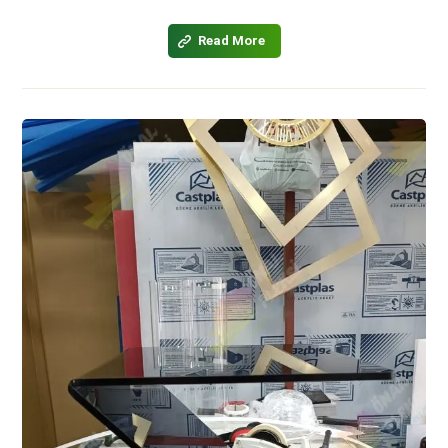
Read More