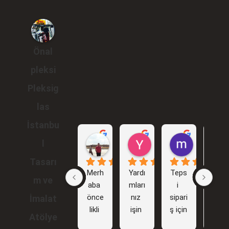
Önal
pleksi
Pleksig
las
İstanbu
Gökhan Araçlı
Yunus Karakuş
murat br
l
1 yıl önce
2 yıl önce
2 yıl önce
Tasarı
Merh
Yardı
Teps
İlk 
m ve
aba 
mları
i 
işim
önce
nız 
sipari
i 
İmalat
likli 
işin 
ş için 
sizinl
Atölye
ilgini
çok 
aynı 
e 