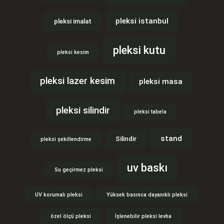
pleksi istanbul
pleksi imalat
pleksi kutu
pleksi kesim
pleksi lazer kesim
pleksi masa
pleksi silindir
pleksi tabela
stand
Silindir
pleksi şekillendirme
uv baskı
Su geçirmez pleksi
UV korumalı pleksi
Yüksek basınca dayanıklı pleksi
özel ölçü pleksi
İşlenebilir pleksi levha