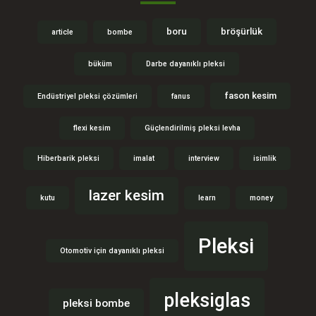
boru
bröşürlük
article
bombe
büküm
Darbe dayanıklı pleksi
fason kesim
Endüstriyel pleksi çözümleri
fanus
flexi kesim
Güçlendirilmiş pleksi levha
Hiberbarik pleksi
imalat
interview
isimlik
lazer kesim
kutu
learn
money
Pleksi
Otomotiv için dayanıklı pleksi
pleksiglas
pleksi bombe