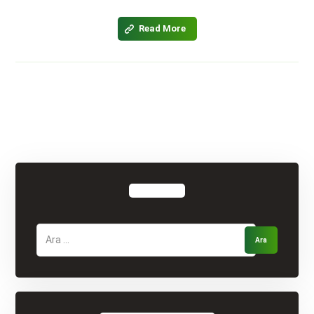
Read More