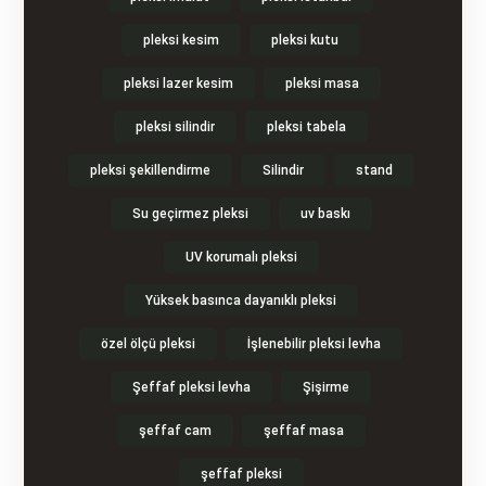
pleksi kesim
pleksi kutu
pleksi lazer kesim
pleksi masa
pleksi silindir
pleksi tabela
pleksi şekillendirme
Silindir
stand
Su geçirmez pleksi
uv baskı
UV korumalı pleksi
Yüksek basınca dayanıklı pleksi
özel ölçü pleksi
İşlenebilir pleksi levha
Şeffaf pleksi levha
Şişirme
şeffaf cam
şeffaf masa
şeffaf pleksi