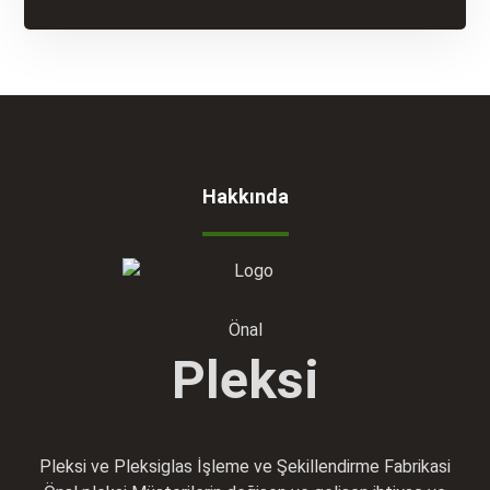
Hakkında
Önal
Pleksi
Pleksi ve Pleksiglas İşleme ve Şekillendirme Fabrikasi