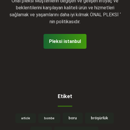
Önal pleksi Müşterilerin değişen ve gelişen ihtiyaç ve
beklentilerini karşılayan kaliteli ürün ve hizmetleri
sağlamak ve yaşamlarını daha iyi kılmak ÖNAL PLEKSİ ‘
nin politikasıdır.
Pleksi istanbul
Etiket
boru
bröşürlük
article
bombe