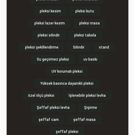
pleksi kesim
pleksi kutu
pleksi lazer kesim
pleksi masa
pleksi silindir
pleksi tabela
pleksi şekillendirme
Silindir
stand
Su geçirmez pleksi
uv baskı
UV korumalı pleksi
Yüksek basınca dayanıklı pleksi
özel ölçü pleksi
İşlenebilir pleksi levha
Şeffaf pleksi levha
Şişirme
şeffaf cam
şeffaf masa
şeffaf pleksi