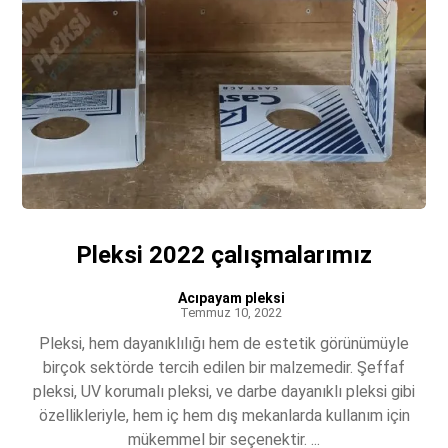
Pleksi 2022 çalışmalarımız
Acıpayam pleksi
Temmuz 10, 2022
Pleksi, hem dayanıklılığı hem de estetik görünümüyle
birçok sektörde tercih edilen bir malzemedir. Şeffaf
pleksi, UV korumalı pleksi, ve darbe dayanıklı pleksi gibi
özellikleriyle, hem iç hem dış mekanlarda kullanım için
mükemmel bir seçenektir. ...