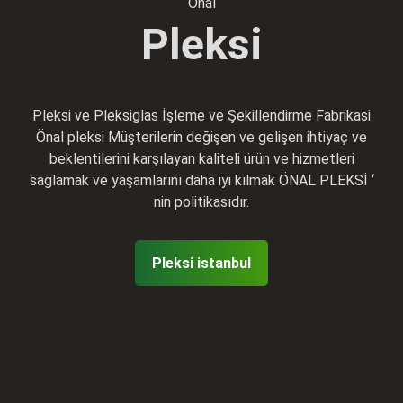
Önal
Pleksi
Pleksi ve Pleksiglas İşleme ve Şekillendirme Fabrikasi
Önal pleksi Müşterilerin değişen ve gelişen ihtiyaç ve
beklentilerini karşılayan kaliteli ürün ve hizmetleri
sağlamak ve yaşamlarını daha iyi kılmak ÖNAL PLEKSİ ‘
nin politikasıdır.
Pleksi istanbul