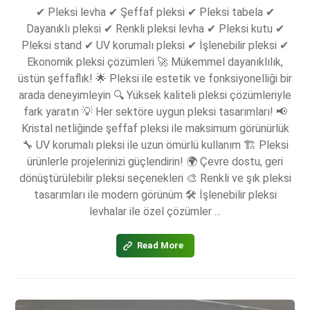
✔ Pleksi levha ✔ Şeffaf pleksi ✔ Pleksi tabela ✔
Dayanıklı pleksi ✔ Renkli pleksi levha ✔ Pleksi kutu ✔
Pleksi stand ✔ UV korumalı pleksi ✔ İşlenebilir pleksi ✔
Ekonomik pleksi çözümleri 🚀 Mükemmel dayanıklılık,
üstün şeffaflık! 🌟 Pleksi ile estetik ve fonksiyonelliği bir
arada deneyimleyin 🔍 Yüksek kaliteli pleksi çözümleriyle
fark yaratın 💡 Her sektöre uygun pleksi tasarımları! 📢
Kristal netliğinde şeffaf pleksi ile maksimum görünürlük
🔧 UV korumalı pleksi ile uzun ömürlü kullanım 🏗 Pleksi
ürünlerle projelerinizi güçlendirin! 🌍 Çevre dostu, geri
dönüştürülebilir pleksi seçenekleri 🎨 Renkli ve şık pleksi
tasarımları ile modern görünüm 🛠 İşlenebilir pleksi
levhalar ile özel çözümler ...
Read More