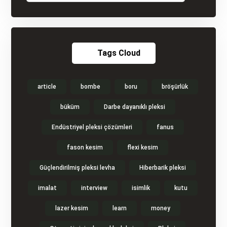
Tags Cloud
article
bombe
boru
bröşürlük
büküm
Darbe dayanıklı pleksi
Endüstriyel pleksi çözümleri
fanus
fason kesim
flexi kesim
Güçlendirilmiş pleksi levha
Hiberbarik pleksi
imalat
interview
isimlik
kutu
lazer kesim
learn
money