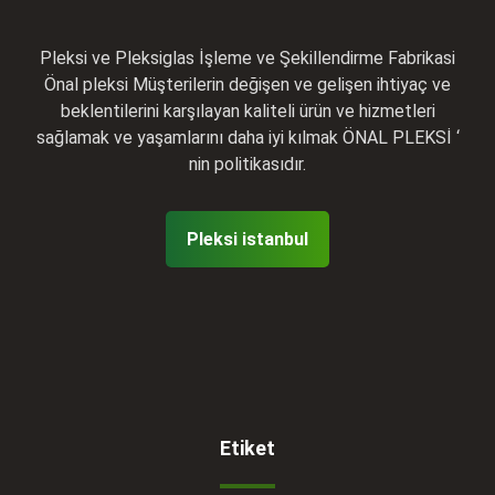
Pleksi ve Pleksiglas İşleme ve Şekillendirme Fabrikasi
Önal pleksi Müşterilerin değişen ve gelişen ihtiyaç ve
beklentilerini karşılayan kaliteli ürün ve hizmetleri
sağlamak ve yaşamlarını daha iyi kılmak ÖNAL PLEKSİ ‘
nin politikasıdır.
Pleksi istanbul
Etiket