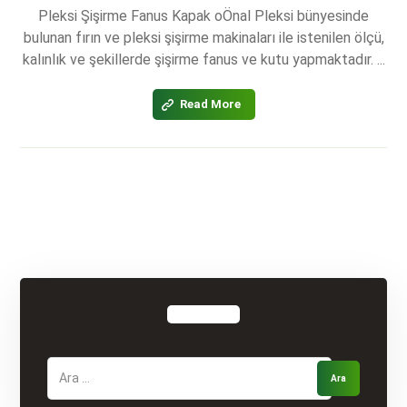
Pleksi Şişirme Fanus Kapak oÖnal Pleksi bünyesinde
bulunan fırın ve pleksi şişirme makinaları ile istenilen ölçü,
kalınlık ve şekillerde şişirme fanus ve kutu yapmaktadır. ...
Read More