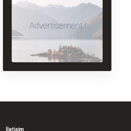
İletişim