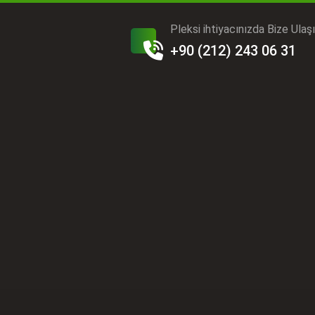
Pleksi ihtiyacınızda Bize Ulaş
+90 (212) 243 06 31