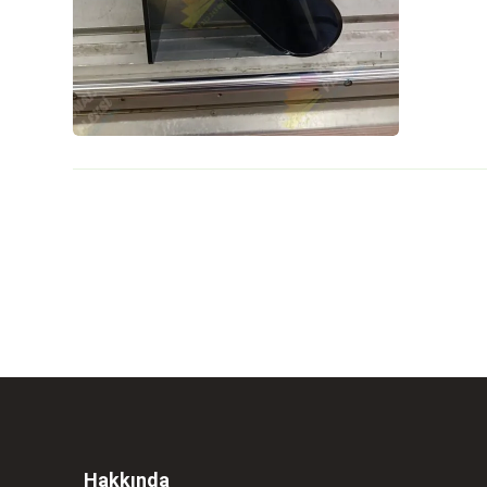
Hakkında