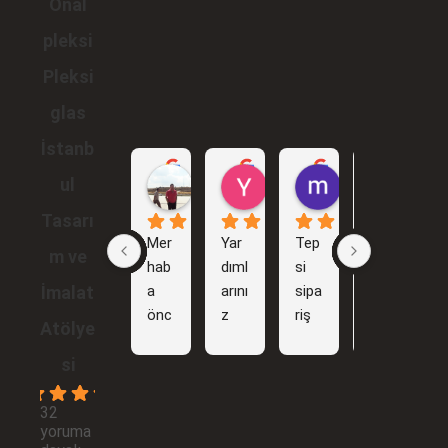
Önal
pleksi
Pleksi
glas
İstanb
Gökhan Araçlı
Yunus Karakuş
murat bro
Sem
ul
1 yıl önce
2 yıl önce
2 yıl önce
2 yıl 
Tasarı
Mer
Yar
Tep
İlk 
m ve
hab
dıml
si 
işim
s
a 
arını
sipa
di 
d
İmalat
önc
z 
riş 
sizi
Atölye
elikli 
işin 
için 
nle 
a
ilgin
çok 
aynı 
tanı
si
iz 
teş
böl
şm
4.4
alak
ekk
ged
ak 
s
32
yoruma
anız 
ür 
e 3 
şan