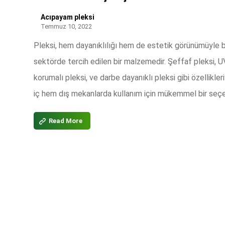
Acıpayam pleksi
Temmuz 10, 2022
Pleksi, hem dayanıklılığı hem de estetik görünümüyle 
sektörde tercih edilen bir malzemedir. Şeffaf pleksi, U
korumalı pleksi, ve darbe dayanıklı pleksi gibi özellikler
iç hem dış mekanlarda kullanım için mükemmel bir seçene
Read More