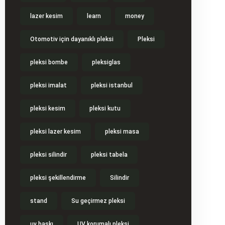
lazer kesim
learn
money
Otomotiv için dayanıklı pleksi
Pleksi
pleksi bombe
pleksiglas
pleksi imalat
pleksi istanbul
pleksi kesim
pleksi kutu
pleksi lazer kesim
pleksi masa
pleksi silindir
pleksi tabela
pleksi şekillendirme
Silindir
stand
Su geçirmez pleksi
uv baskı
UV korumalı pleksi