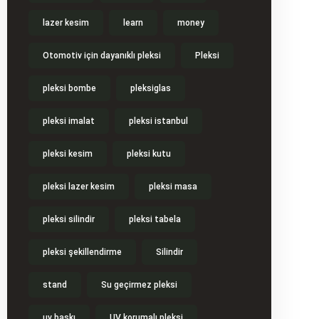
lazer kesim
learn
money
Otomotiv için dayanıklı pleksi
Pleksi
pleksi bombe
pleksiglas
pleksi imalat
pleksi istanbul
pleksi kesim
pleksi kutu
pleksi lazer kesim
pleksi masa
pleksi silindir
pleksi tabela
pleksi şekillendirme
Silindir
stand
Su geçirmez pleksi
uv baskı
UV korumalı pleksi