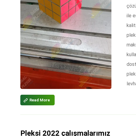
çözü
ile 
kali
plek
maks
kull
dost
plek
levh
Read More
Pleksi 2022 çalışmalarımız