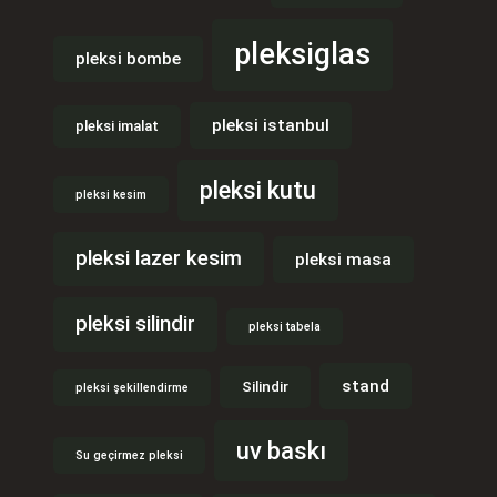
pleksiglas
pleksi bombe
pleksi istanbul
pleksi imalat
pleksi kutu
pleksi kesim
pleksi lazer kesim
pleksi masa
pleksi silindir
pleksi tabela
stand
Silindir
pleksi şekillendirme
uv baskı
Su geçirmez pleksi