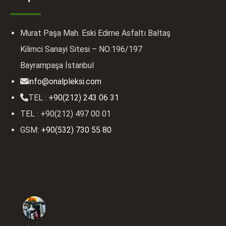
Murat Paşa Mah. Eski Edirne Asfaltı Baltaş
Kilimci Sanayi Sitesi – NO:196/197
Bayrampaşa İstanbul
info@onalpleksi.com
TEL :
+90(212) 243 06 31
TEL : +90(212) 497 00 01
GSM:
+90(532) 730 55 80