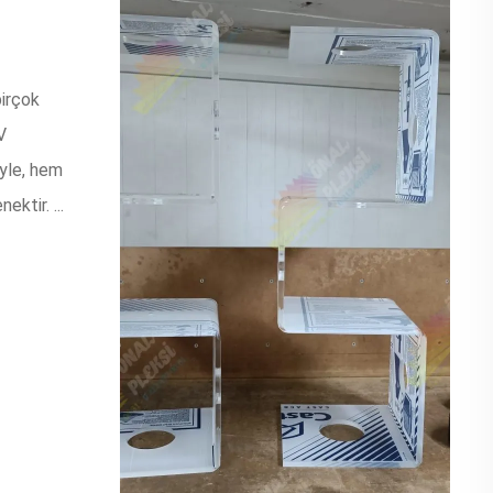
birçok
V
iyle, hem
ktir. ...