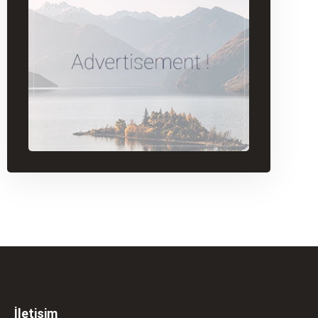
İletişim