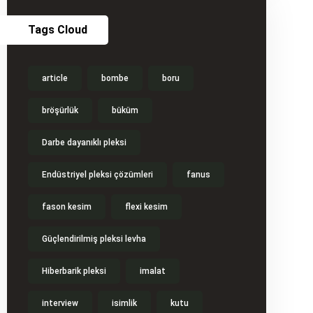
Tags Cloud
article
bombe
boru
bröşürlük
büküm
Darbe dayanıklı pleksi
Endüstriyel pleksi çözümleri
fanus
fason kesim
flexi kesim
Güçlendirilmiş pleksi levha
Hiberbarik pleksi
imalat
interview
isimlik
kutu