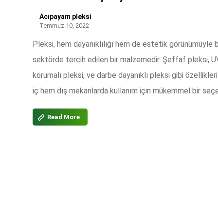
Acıpayam pleksi
Temmuz 10, 2022
Pleksi, hem dayanıklılığı hem de estetik görünümüyle 
sektörde tercih edilen bir malzemedir. Şeffaf pleksi, U
korumalı pleksi, ve darbe dayanıklı pleksi gibi özellikler
iç hem dış mekanlarda kullanım için mükemmel bir seçene
Read More