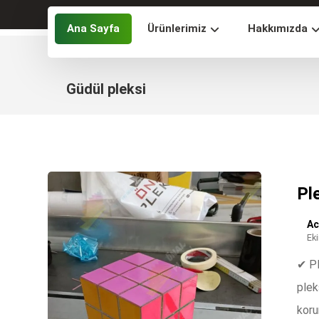
Ana Sayfa
Ürünlerimiz
Hakkımızda
Güdül pleksi
Pl
Ac
Ek
✔ Pl
plek
koru