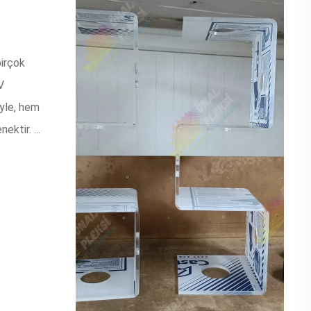
birçok
V
iyle, hem
ktir. ...