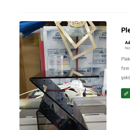
Pl
Ad
Ni
Plek
fırı
şeki