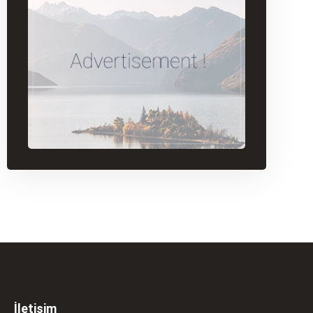
İletişim