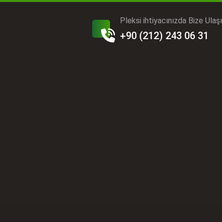
Pleksi ihtiyacınızda Bize Ulaş
+90 (212) 243 06 31