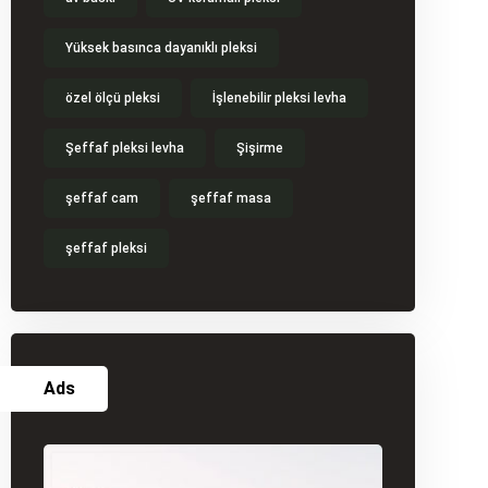
Yüksek basınca dayanıklı pleksi
özel ölçü pleksi
İşlenebilir pleksi levha
Şeffaf pleksi levha
Şişirme
şeffaf cam
şeffaf masa
şeffaf pleksi
Ads