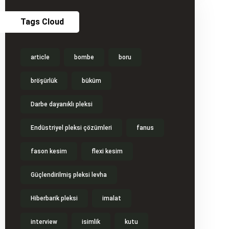
Tags Cloud
article
bombe
boru
bröşürlük
büküm
Darbe dayanıklı pleksi
Endüstriyel pleksi çözümleri
fanus
fason kesim
flexi kesim
Güçlendirilmiş pleksi levha
Hiberbarik pleksi
imalat
interview
isimlik
kutu