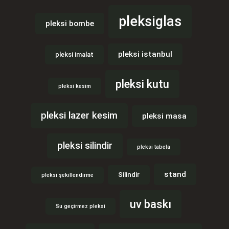
pleksiglas
pleksi bombe
pleksi istanbul
pleksi imalat
pleksi kutu
pleksi kesim
pleksi lazer kesim
pleksi masa
pleksi silindir
pleksi tabela
stand
Silindir
pleksi şekillendirme
uv baskı
Su geçirmez pleksi