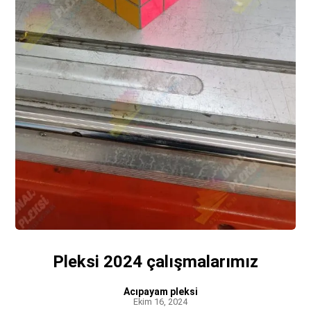
Pleksi 2024 çalışmalarımız
Acıpayam pleksi
Ekim 16, 2024