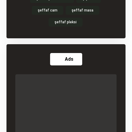
şeffaf cam
şeffaf masa
şeffaf pleksi
Ads