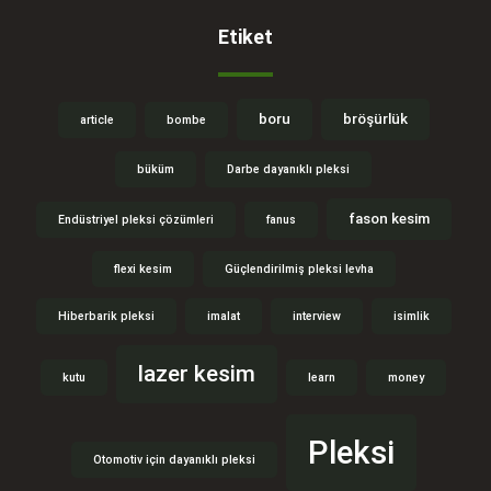
Etiket
boru
bröşürlük
article
bombe
büküm
Darbe dayanıklı pleksi
fason kesim
Endüstriyel pleksi çözümleri
fanus
flexi kesim
Güçlendirilmiş pleksi levha
Hiberbarik pleksi
imalat
interview
isimlik
lazer kesim
kutu
learn
money
Pleksi
Otomotiv için dayanıklı pleksi