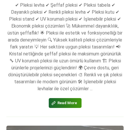
✔ Pleksi levha ✔ Şeffaf pleksi ✔ Pleksi tabela ✔
Dayanıklı pleksi ✔ Renkli pleksi levha ✔ Pleksi kutu ✔
Pleksi stand ✔ UV korumalı pleksi ✔ İşlenebilir pleksi ✔
Ekonomik pleksi çözümleri 🚀 Mükemmel dayanıklılık,
üstün şeffaflık! 🌟 Pleksi ile estetik ve fonksiyonelliği bir
arada deneyimleyin 🔍 Yüksek kaliteli pleksi çözümleriyle
fark yaratın 💡 Her sektöre uygun pleksi tasarımları! 📢
Kristal netliğinde şeffaf pleksi ile maksimum görünürlük
🔧 UV korumalı pleksi ile uzun ömürlü kullanım 🏗 Pleksi
ürünlerle projelerinizi güçlendirin! 🌍 Çevre dostu, geri
dönüştürülebilir pleksi seçenekleri 🎨 Renkli ve şık pleksi
tasarımları ile modern görünüm 🛠 İşlenebilir pleksi
levhalar ile özel çözümler ...
Read More