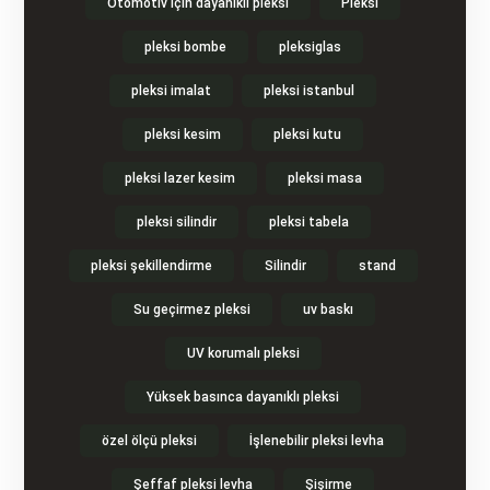
Otomotiv için dayanıklı pleksi
Pleksi
pleksi bombe
pleksiglas
pleksi imalat
pleksi istanbul
pleksi kesim
pleksi kutu
pleksi lazer kesim
pleksi masa
pleksi silindir
pleksi tabela
pleksi şekillendirme
Silindir
stand
Su geçirmez pleksi
uv baskı
UV korumalı pleksi
Yüksek basınca dayanıklı pleksi
özel ölçü pleksi
İşlenebilir pleksi levha
Şeffaf pleksi levha
Şişirme