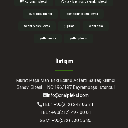
UV korumalı pleksi
Yüksek basınca dayanıklı pleksi
özel ölçü pleksi
İşlenebilir pleksi levha
Şeffaf pleksi levha
Şişirme
şeffaf cam
şeffaf masa
şeffaf pleksi
İletişim
Murat Paşa Mah. Eski Edirne Asfaltı Baltaş Kilimci
Sanayi Sitesi – NO:196/197 Bayrampaşa İstanbul
info@onalpleksi.com
TEL :
+90(212) 243 06 31
TEL : +90(212) 497 00 01
GSM:
+90(532) 730 55 80