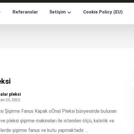
Referanslar
İletişim
Cookie Policy (EU)
eksi
alar pleksi
san 25, 2022
si Şişirme Fanus Kapak oÖnal Pleksi bünyesinde bulunan
n ve pleksi şişirme makinaları ile istenilen ölçü, kalınlık ve
llerde şişirme fanus ve kutu yapmaktadır. ...