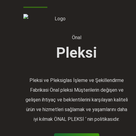
Önal
Pleksi
Pleksi ve Pleksiglas İşleme ve Şekillendirme
Fabrikasi Önal pleksi Müşterilerin değişen ve
gelişen ihtiyaç ve beklentilerini karşılayan kaliteli
ürün ve hizmetleri sağlamak ve yaşamlarını daha
iyi kılmak ÖNAL PLEKSİ ‘ nin politikasıdır.