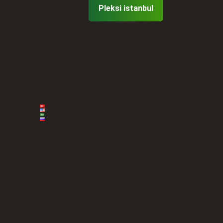
Pleksi istanbul