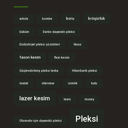
boru
bröşürlük
article
bombe
büküm
Darbe dayanıklı pleksi
Endüstriyel pleksi çözümleri
fanus
fason kesim
flexi kesim
Güçlendirilmiş pleksi levha
Hiberbarik pleksi
imalat
interview
isimlik
kutu
lazer kesim
learn
money
Pleksi
Otomotiv için dayanıklı pleksi