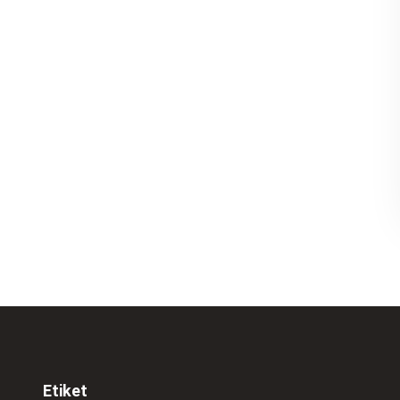
Etiket