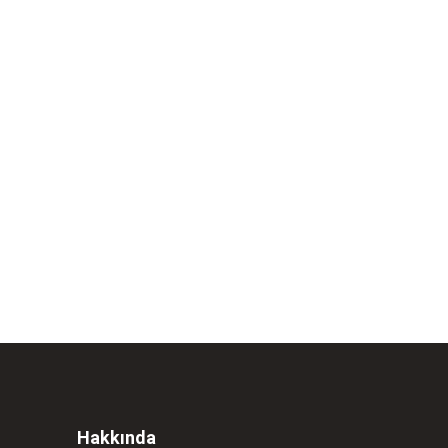
Hakkında