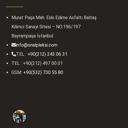
Murat Paşa Mah. Eski Edirne Asfaltı Baltaş
Kilimci Sanayi Sitesi – NO:196/197
Bayrampaşa İstanbul
info@onalpleksi.com
TEL :
+90(212) 243 06 31
TEL : +90(212) 497 00 01
GSM:
+90(532) 730 55 80