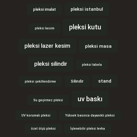
pleksi istanbul
pleksi imalat
pleksi kutu
pleksi kesim
pleksi lazer kesim
pleksi masa
pleksi silindir
pleksi tabela
stand
Silindir
pleksi şekillendirme
uv baskı
Su geçirmez pleksi
UV korumalı pleksi
Yüksek basınca dayanıklı pleksi
özel ölçü pleksi
İşlenebilir pleksi levha