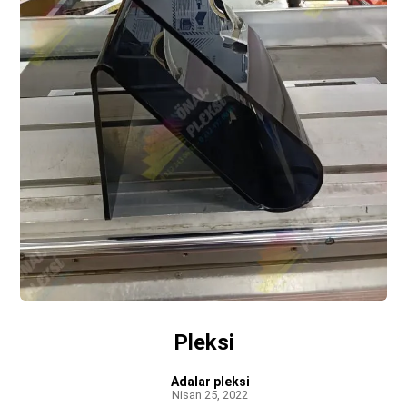
Pleksi
Adalar pleksi
Nisan 25, 2022