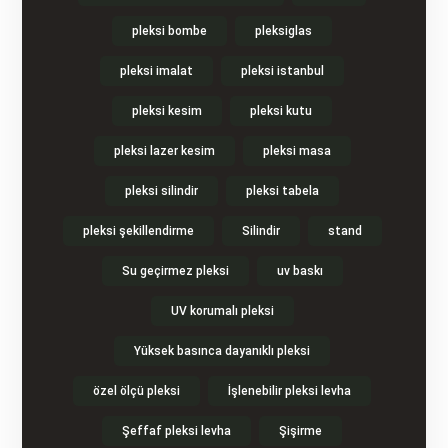
pleksi bombe
pleksiglas
pleksi imalat
pleksi istanbul
pleksi kesim
pleksi kutu
pleksi lazer kesim
pleksi masa
pleksi silindir
pleksi tabela
pleksi şekillendirme
Silindir
stand
Su geçirmez pleksi
uv baskı
UV korumalı pleksi
Yüksek basınca dayanıklı pleksi
özel ölçü pleksi
İşlenebilir pleksi levha
Şeffaf pleksi levha
Şişirme