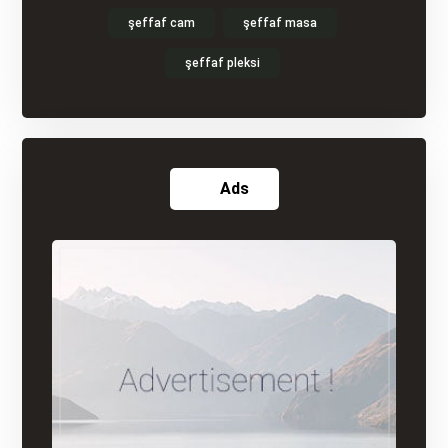
şeffaf cam
şeffaf masa
şeffaf pleksi
Ads