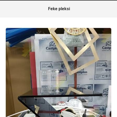
Feke pleksi