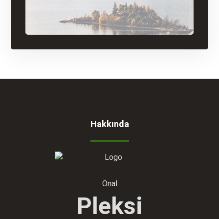
Hakkında
Önal
Pleksi