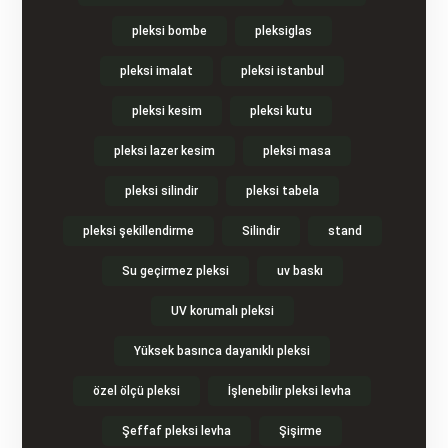
pleksi bombe
pleksiglas
pleksi imalat
pleksi istanbul
pleksi kesim
pleksi kutu
pleksi lazer kesim
pleksi masa
pleksi silindir
pleksi tabela
pleksi şekillendirme
Silindir
stand
Su geçirmez pleksi
uv baskı
UV korumalı pleksi
Yüksek basınca dayanıklı pleksi
özel ölçü pleksi
İşlenebilir pleksi levha
Şeffaf pleksi levha
Şişirme