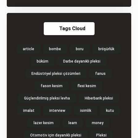
Tags Cloud
article
bombe
boru
bröşürlük
büküm
Darbe dayanıklı pleksi
Endüstriyel pleksi çözümleri
fanus
fason kesim
flexi kesim
Güçlendirilmiş pleksi levha
Hiberbarik pleksi
imalat
interview
isimlik
kutu
lazer kesim
learn
money
Otomotiv için dayanıklı pleksi
Pleksi