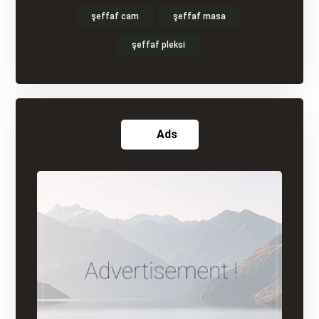
şeffaf cam
şeffaf masa
şeffaf pleksi
Ads