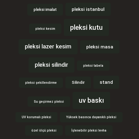
pleksi istanbul
pleksi imalat
pleksi kutu
pleksi kesim
pleksi lazer kesim
pleksi masa
pleksi silindir
pleksi tabela
stand
Silindir
pleksi şekillendirme
uv baskı
Su geçirmez pleksi
UV korumalı pleksi
Yüksek basınca dayanıklı pleksi
özel ölçü pleksi
İşlenebilir pleksi levha