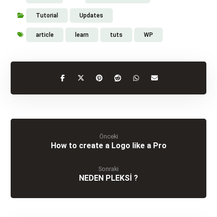
Tutorial
Updates
article
learn
tuts
WP
Önceki
How to create a Logo like a Pro
Sonraki
NEDEN PLEKSİ ?