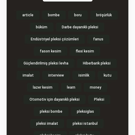
article
bombe
boru
bröşürlük
büküm
Darbe dayanıklı pleksi
Endüstriyel pleksi çözümleri
fanus
fason kesim
flexi kesim
Güçlendirilmiş pleksi levha
Hiberbarik pleksi
imalat
interview
isimlik
kutu
lazer kesim
learn
money
Otomotiv için dayanıklı pleksi
Pleksi
pleksi bombe
pleksiglas
pleksi imalat
pleksi istanbul