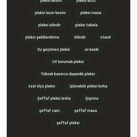
pleksi kesim
pleksi kutu
pleksi lazer kesim
pleksi masa
pleksi silindir
pleksi tabela
pleksi şekillendirme
Silindir
stand
Su geçirmez pleksi
uv baskı
UV korumalı pleksi
Yüksek basınca dayanıklı pleksi
özel ölçü pleksi
İşlenebilir pleksi levha
Şeffaf pleksi levha
Şişirme
şeffaf cam
şeffaf masa
şeffaf pleksi