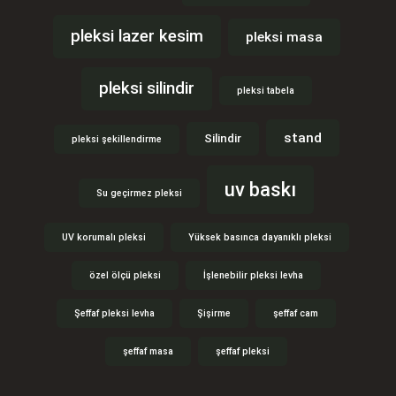
pleksi lazer kesim
pleksi masa
pleksi silindir
pleksi tabela
stand
Silindir
pleksi şekillendirme
uv baskı
Su geçirmez pleksi
UV korumalı pleksi
Yüksek basınca dayanıklı pleksi
özel ölçü pleksi
İşlenebilir pleksi levha
Şeffaf pleksi levha
Şişirme
şeffaf cam
şeffaf masa
şeffaf pleksi