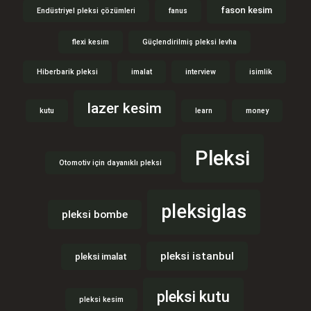
fason kesim
Endüstriyel pleksi çözümleri
fanus
flexi kesim
Güçlendirilmiş pleksi levha
Hiberbarik pleksi
imalat
interview
isimlik
lazer kesim
kutu
learn
money
Pleksi
Otomotiv için dayanıklı pleksi
pleksiglas
pleksi bombe
pleksi istanbul
pleksi imalat
pleksi kutu
pleksi kesim