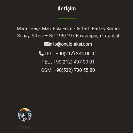
İletişim
Murat Paşa Mah. Eski Edirne Asfaltı Baltaş Kilimci
Sanayi Sitesi – NO:196/197 Bayrampaşa İstanbul
info@onalpleksi.com
TEL :
+90(212) 243 06 31
TEL : +90(212) 497 00 01
GSM:
+90(532) 730 55 80
Önal