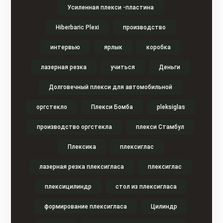
Усиленная плекси -пластина
Hiberbaric Plexi
производство
интервью
ярлык
коробка
лазерная резка
учиться
Деньги
Долговечный плекси для автомобильной
оргстекло
Плекси Бомба
pleksiglas
производство оргстекла
плекси Стамбул
Плексика
плексиглас
лазерная резка плексигласа
плексиглас
плексицилиндр
стол из плексигласа
формирование плексигласа
Цилиндр