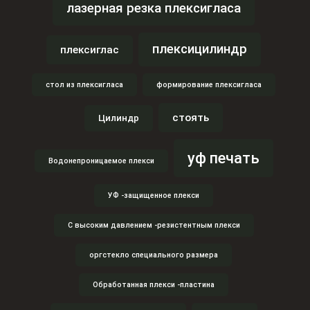
лазерная резка плексигласа
плексицилиндр
плексиглас
стол из плексигласа
формирование плексигласа
стоять
Цилиндр
уф печать
Водонепроницаемое плекси
УФ -защищенное плекси
С высоким давлением -резистентным плекси
оргстекло специального размера
Обработанная плекси -пластина