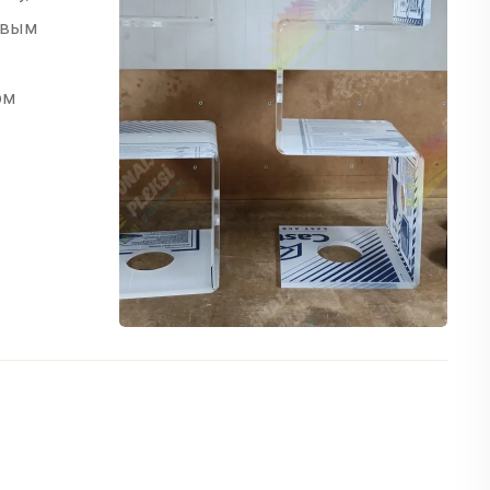
овым
ом