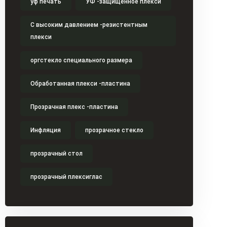
уф печать
УФ -защищенное плекси
С высоким давлением -резистентным
плекси
оргстекло специального размера
Обработанная плекси -пластина
Прозрачная плекс -пластина
Инфляция
прозрачное стекло
прозрачный стол
прозрачный плексиглас