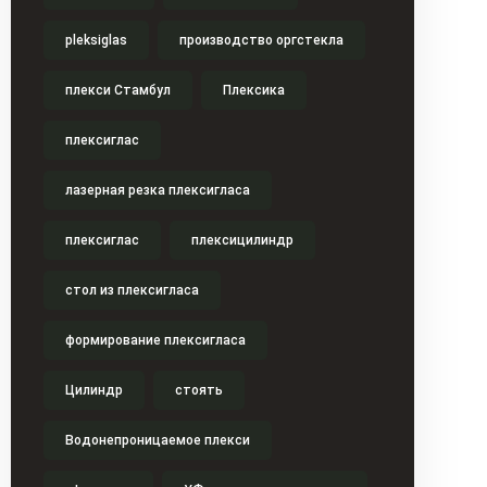
pleksiglas
производство оргстекла
плекси Стамбул
Плексика
плексиглас
лазерная резка плексигласа
плексиглас
плексицилиндр
стол из плексигласа
формирование плексигласа
Цилиндр
стоять
Водонепроницаемое плекси