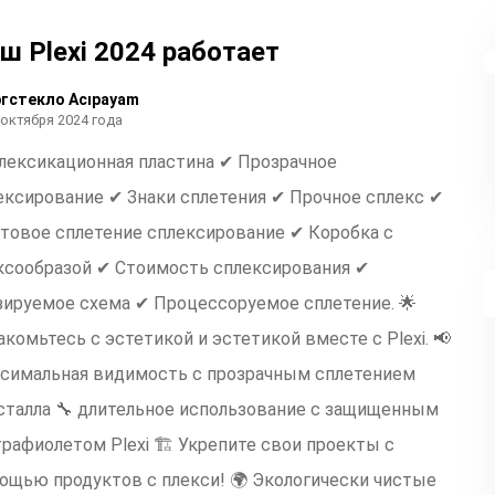
ш Plexi 2024 работает
гстекло Acıpayam
 октября 2024 года
лексикационная пластина ✔ Прозрачное
ексирование ✔ Знаки сплетения ✔ Прочное сплекс ✔
товое сплетение сплексирование ✔ Коробка с
ксообразой ✔ Стоимость сплексирования ✔
зируемое схема ✔ Процессоруемое сплетение. 🌟
акомьтесь с эстетикой и эстетикой вместе с Plexi. 📢
симальная видимость с прозрачным сплетением
сталла 🔧 длительное использование с защищенным
трафиолетом Plexi 🏗 Укрепите свои проекты с
ощью продуктов с плекси! 🌍 Экологически чистые