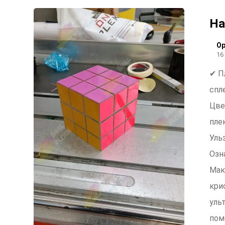
На
Ор
16
✔ П
спл
Цве
пле
Уль
Озн
Мак
кри
уль
пом