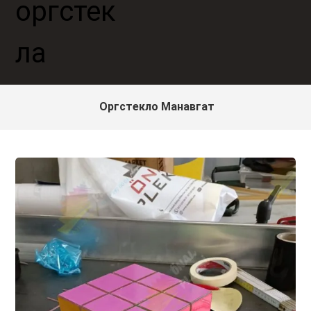
Оргстекло Манавгат