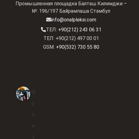
Промышленная площадка Балташ Килимджи –
№: 196/197 Байрампаша Стамбул
info@onalpleksi.com
ТЕЛ:
+90(212) 243 06 31
ТЕЛ: +90(212) 497 00 01
GSM:
+90(532) 730 55 80
Ф
р
о
н
т