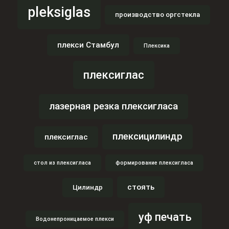
pleksiglas
производство оргстекла
плекси Стамбул
Плексика
плексиглас
лазерная резка плексигласа
плексицилиндр
плексиглас
стол из плексигласа
формирование плексигласа
стоять
Цилиндр
уф печать
Водонепроницаемое плекси