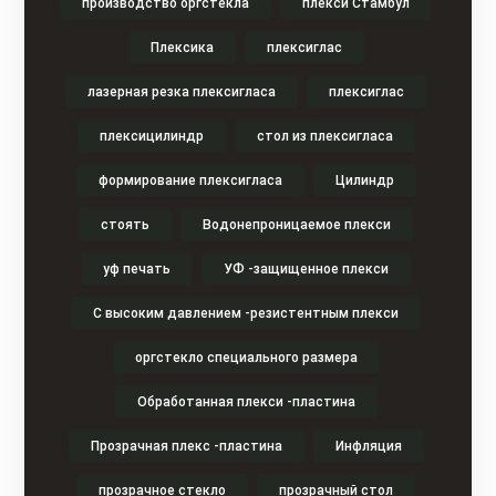
производство оргстекла
плекси Стамбул
Плексика
плексиглас
лазерная резка плексигласа
плексиглас
плексицилиндр
стол из плексигласа
формирование плексигласа
Цилиндр
стоять
Водонепроницаемое плекси
уф печать
УФ -защищенное плекси
С высоким давлением -резистентным плекси
оргстекло специального размера
Обработанная плекси -пластина
Прозрачная плекс -пластина
Инфляция
прозрачное стекло
прозрачный стол