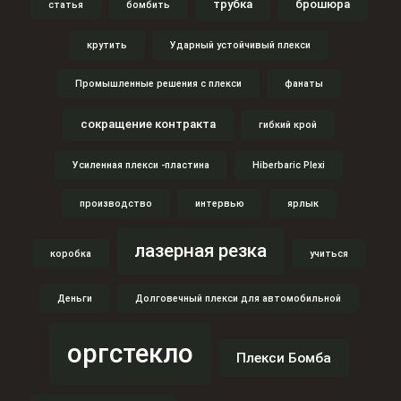
трубка
брошюра
статья
бомбить
крутить
Ударный устойчивый плекси
Промышленные решения с плекси
фанаты
сокращение контракта
гибкий крой
Усиленная плекси -пластина
Hiberbaric Plexi
производство
интервью
ярлык
лазерная резка
коробка
учиться
Деньги
Долговечный плекси для автомобильной
оргстекло
Плекси Бомба