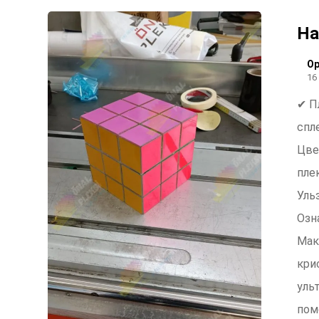
На
Ор
16
✔ П
спл
Цве
пле
Уль
Озн
Мак
кри
уль
пом