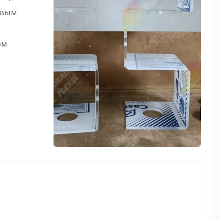
овым
ом