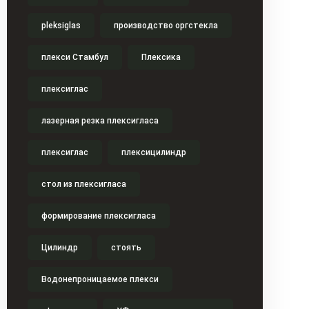
pleksiglas
производство оргстекла
плекси Стамбул
Плексика
плексиглас
лазерная резка плексигласа
плексиглас
плексицилиндр
стол из плексигласа
формирование плексигласа
Цилиндр
стоять
Водонепроницаемое плекси