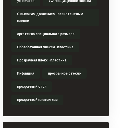
уф печать
УФ -защищенное плекси
С высоким давлением -резистентным
плекси
оргстекло специального размера
Обработанная плекси -пластина
Прозрачная плекс -пластина
Инфляция
прозрачное стекло
прозрачный стол
прозрачный плексиглас