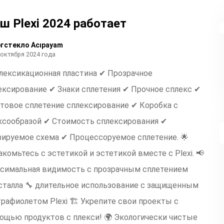
ш Plexi 2024 работает
гстекло Acıpayam
 октября 2024 года
лексикационная пластина ✔ Прозрачное
ексирование ✔ Знаки сплетения ✔ Прочное сплекс ✔
товое сплетение сплексирование ✔ Коробка с
ксообразой ✔ Стоимость сплексирования ✔
зируемое схема ✔ Процессоруемое сплетение. 🌟
акомьтесь с эстетикой и эстетикой вместе с Plexi. 📢
симальная видимость с прозрачным сплетением
сталла 🔧 длительное использование с защищенным
трафиолетом Plexi 🏗 Укрепите свои проекты с
ощью продуктов с плекси! 🌍 Экологически чистые