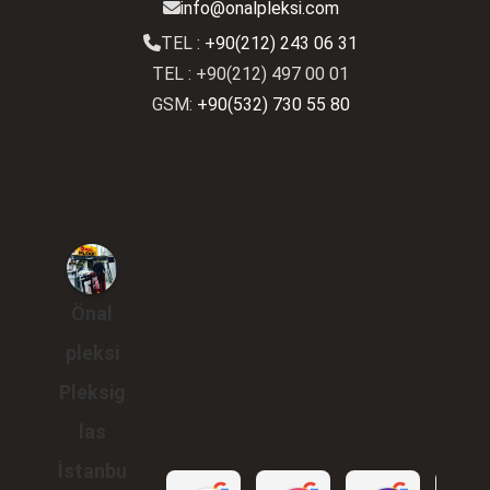
info@onalpleksi.com
TEL :
+90(212) 243 06 31
TEL : +90(212) 497 00 01
GSM:
+90(532) 730 55 80
Önal
pleksi
Pleksig
las
İstanbu