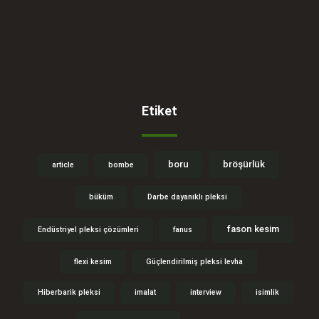
Etiket
boru
bröşürlük
article
bombe
büküm
Darbe dayanıklı pleksi
fason kesim
Endüstriyel pleksi çözümleri
fanus
flexi kesim
Güçlendirilmiş pleksi levha
Hiberbarik pleksi
imalat
interview
isimlik