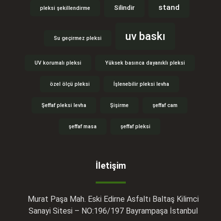
stand
Silindir
pleksi şekillendirme
uv baskı
Su geçirmez pleksi
UV korumalı pleksi
Yüksek basınca dayanıklı pleksi
özel ölçü pleksi
İşlenebilir pleksi levha
Şeffaf pleksi levha
Şişirme
şeffaf cam
şeffaf masa
şeffaf pleksi
İletişim
Murat Paşa Mah. Eski Edirne Asfaltı Baltaş Kilimci
Sanayi Sitesi – NO:196/197 Bayrampaşa İstanbul