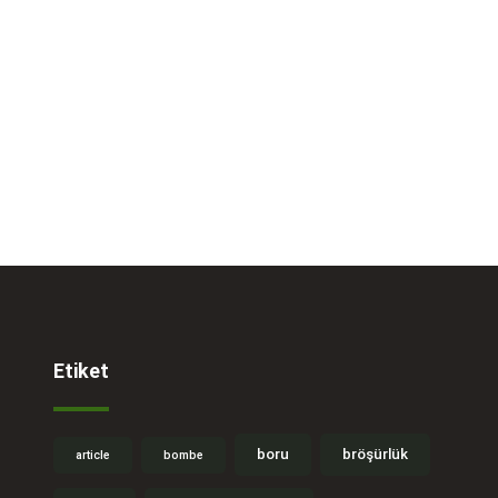
Etiket
boru
bröşürlük
article
bombe