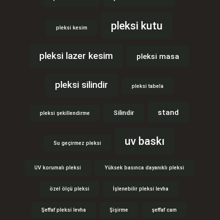
pleksi kutu
pleksi kesim
pleksi lazer kesim
pleksi masa
pleksi silindir
pleksi tabela
stand
Silindir
pleksi şekillendirme
uv baskı
Su geçirmez pleksi
UV korumalı pleksi
Yüksek basınca dayanıklı pleksi
özel ölçü pleksi
İşlenebilir pleksi levha
Şeffaf pleksi levha
Şişirme
şeffaf cam