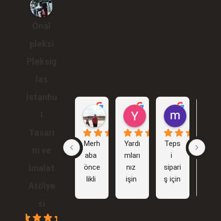
Önal
pleksi
Pleksig
las
İstanbu
Gökhan Araçlı
Yunus Karakuş
murat br
l
1 yıl önce
2 yıl önce
2 yıl önce
Tasarı
Merh
Yardı
Teps
İlk 
m ve
aba 
mları
i 
işim
önce
nız 
sipari
i 
İmalat
likli 
işin 
ş için 
sizinl
Atölye
ilgini
çok 
aynı 
e 
z 
teşe
bölg
tanış
si
alaka
kkür 
ede 
mak 
4.4