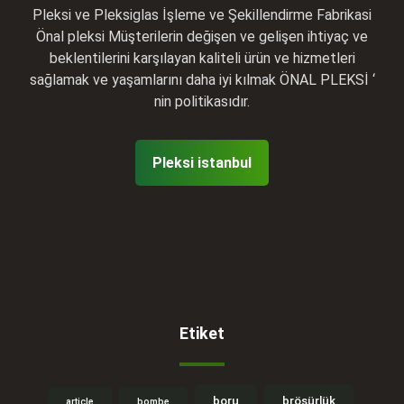
Pleksi ve Pleksiglas İşleme ve Şekillendirme Fabrikasi
Önal pleksi Müşterilerin değişen ve gelişen ihtiyaç ve
beklentilerini karşılayan kaliteli ürün ve hizmetleri
sağlamak ve yaşamlarını daha iyi kılmak ÖNAL PLEKSİ ‘
nin politikasıdır.
Pleksi istanbul
Etiket
boru
bröşürlük
article
bombe