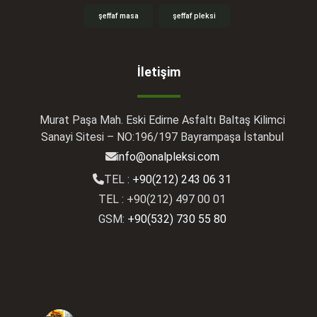
şeffaf masa
şeffaf pleksi
İletişim
Murat Paşa Mah. Eski Edirne Asfaltı Baltaş Kilimci
Sanayi Sitesi – NO:196/197 Bayrampaşa İstanbul
info@onalpleksi.com
TEL :
+90(212) 243 06 31
TEL : +90(212) 497 00 01
GSM:
+90(532) 730 55 80