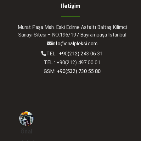
İletişim
Murat Paşa Mah. Eski Edirne Asfaltı Baltaş Kilimci
Sanayi Sitesi – NO:196/197 Bayrampaşa İstanbul
info@onalpleksi.com
TEL :
+90(212) 243 06 31
TEL : +90(212) 497 00 01
GSM:
+90(532) 730 55 80
Önal