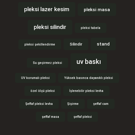
pleksi lazer kesim
pleksi masa
pleksi silindir
pleksi tabela
stand
Silindir
pleksi şekillendirme
uv baskı
Su geçirmez pleksi
UV korumalı pleksi
Yüksek basınca dayanıklı pleksi
özel ölçü pleksi
İşlenebilir pleksi levha
Şeffaf pleksi levha
Şişirme
şeffaf cam
şeffaf masa
şeffaf pleksi