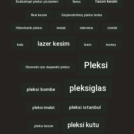
fason kesim
Endüstriyel pleksi çözümleri
fanus
flexi kesim
Güçlendirilmiş pleksi levha
Hiberbarik pleksi
imalat
interview
isimlik
lazer kesim
kutu
learn
money
Pleksi
Otomotiv için dayanıklı pleksi
pleksiglas
pleksi bombe
pleksi istanbul
pleksi imalat
pleksi kutu
pleksi kesim