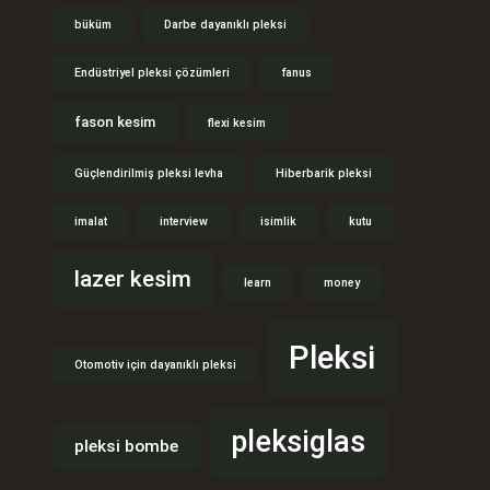
büküm
Darbe dayanıklı pleksi
Endüstriyel pleksi çözümleri
fanus
fason kesim
flexi kesim
Güçlendirilmiş pleksi levha
Hiberbarik pleksi
imalat
interview
isimlik
kutu
lazer kesim
learn
money
Pleksi
Otomotiv için dayanıklı pleksi
pleksiglas
pleksi bombe