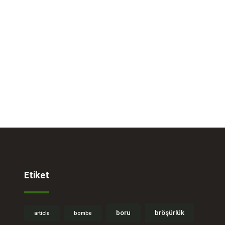
Etiket
boru
bröşürlük
article
bombe