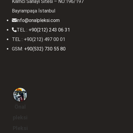
Kilimci Sanayi Sitesi – NO:196/197
Bayrampaşa İstanbul
info@onalpleksi.com
TEL :
+90(212) 243 06 31
TEL : +90(212) 497 00 01
GSM:
+90(532) 730 55 80
Önal
pleksi
Pleksi