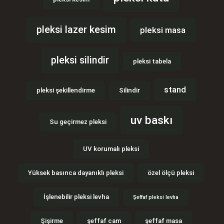
pleksi lazer kesim
pleksi masa
pleksi silindir
pleksi tabela
stand
pleksi şekillendirme
Silindir
uv baskı
Su geçirmez pleksi
UV korumalı pleksi
Yüksek basınca dayanıklı pleksi
özel ölçü pleksi
İşlenebilir pleksi levha
Şeffaf pleksi levha
Şişirme
şeffaf cam
şeffaf masa