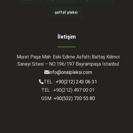
şeffaf pleksi
İletişim
Murat Paşa Mah. Eski Edirne Asfaltı Baltaş Kilimci
Sanayi Sitesi – NO:196/197 Bayrampaşa İstanbul
info@onalpleksi.com
TEL :
+90(212) 243 06 31
TEL : +90(212) 497 00 01
GSM:
+90(532) 730 55 80