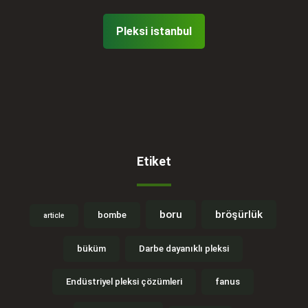
Pleksi istanbul
Etiket
boru
bröşürlük
bombe
article
büküm
Darbe dayanıklı pleksi
Endüstriyel pleksi çözümleri
fanus