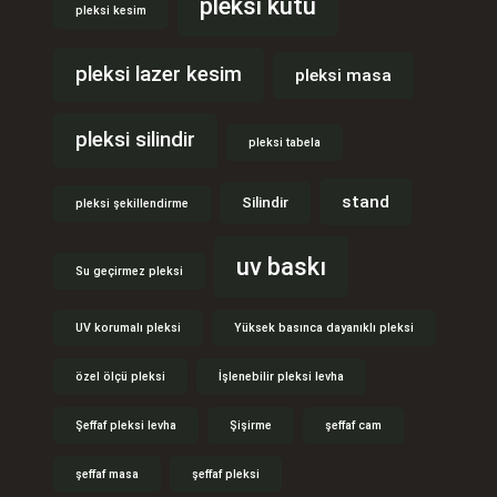
pleksi kutu
pleksi kesim
pleksi lazer kesim
pleksi masa
pleksi silindir
pleksi tabela
stand
Silindir
pleksi şekillendirme
uv baskı
Su geçirmez pleksi
UV korumalı pleksi
Yüksek basınca dayanıklı pleksi
özel ölçü pleksi
İşlenebilir pleksi levha
Şeffaf pleksi levha
Şişirme
şeffaf cam
şeffaf masa
şeffaf pleksi