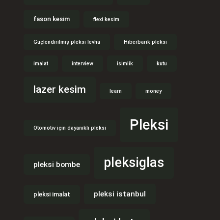
fason kesim
flexi kesim
Güçlendirilmiş pleksi levha
Hiberbarik pleksi
imalat
interview
isimlik
kutu
lazer kesim
learn
money
Pleksi
Otomotiv için dayanıklı pleksi
pleksiglas
pleksi bombe
pleksi istanbul
pleksi imalat