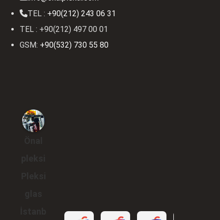
TEL :
+90(212) 243 06 31
TEL : +90(212) 497 00 01
GSM:
+90(532) 730 55 80
Önal
pleksi
Pleksi
glas
İstanb