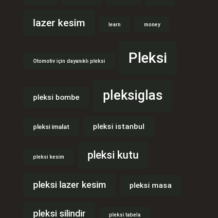
lazer kesim
learn
money
Pleksi
Otomotiv için dayanıklı pleksi
pleksiglas
pleksi bombe
pleksi istanbul
pleksi imalat
pleksi kutu
pleksi kesim
pleksi lazer kesim
pleksi masa
pleksi silindir
pleksi tabela