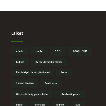
Etiket
boru
bröşürlük
article
bombe
büküm
Darbe dayanıklı pleksi
Endüstriyel pleksi çözümleri
fanus
fason kesim
flexi kesim
Güçlendirilmiş pleksi levha
Hiberbarik pleksi
imalat
interview
isimlik
kutu