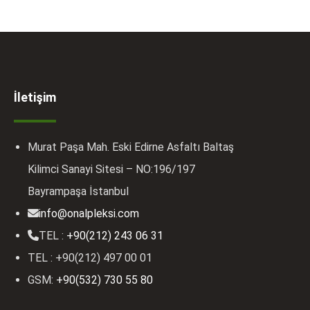
İletişim
Murat Paşa Mah. Eski Edirne Asfaltı Baltaş
Kilimci Sanayi Sitesi – NO:196/197
Bayrampaşa İstanbul
info@onalpleksi.com
TEL :
+90(212) 243 06 31
TEL : +90(212) 497 00 01
GSM:
+90(532) 730 55 80